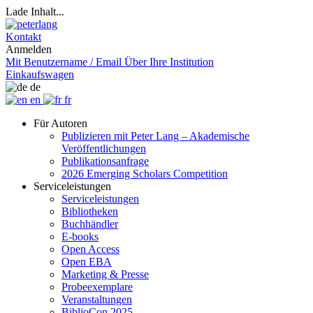
Lade Inhalt...
Kontakt
Anmelden
Mit Benutzername / Email
Über Ihre Institution
Einkaufswagen
de
en
fr
Für Autoren
Publizieren mit Peter Lang – Akademische
Veröffentlichungen
Publikationsanfrage
2026 Emerging Scholars Competition
Serviceleistungen
Serviceleistungen
Bibliotheken
Buchhändler
E-books
Open Access
Open EBA
Marketing & Presse
Probeexemplare
Veranstaltungen
BiblioCon 2025