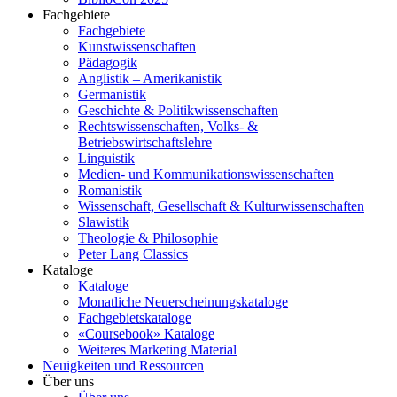
Fachgebiete
Fachgebiete
Kunstwissenschaften
Pädagogik
Anglistik – Amerikanistik
Germanistik
Geschichte & Politikwissenschaften
Rechtswissenschaften, Volks- &
Betriebswirtschaftslehre
Linguistik
Medien- und Kommunikationswissenschaften
Romanistik
Wissenschaft, Gesellschaft & Kulturwissenschaften
Slawistik
Theologie & Philosophie
Peter Lang Classics
Kataloge
Kataloge
Monatliche Neuerscheinungskataloge
Fachgebietskataloge
«Coursebook» Kataloge
Weiteres Marketing Material
Neuigkeiten und Ressourcen
Über uns