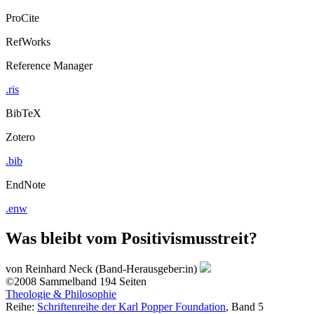
ProCite
RefWorks
Reference Manager
.ris
BibTeX
Zotero
.bib
EndNote
.enw
Was bleibt vom Positivismusstreit?
von
Reinhard Neck (Band-Herausgeber:in)
©2008
Sammelband
194 Seiten
Theologie & Philosophie
Reihe:
Schriftenreihe der Karl Popper Foundation
, Band 5