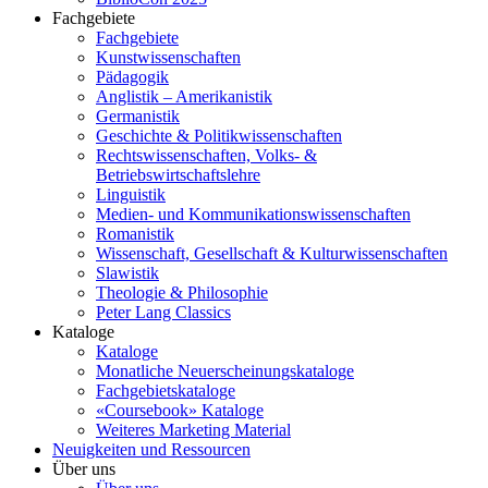
Fachgebiete
Fachgebiete
Kunstwissenschaften
Pädagogik
Anglistik – Amerikanistik
Germanistik
Geschichte & Politikwissenschaften
Rechtswissenschaften, Volks- &
Betriebswirtschaftslehre
Linguistik
Medien- und Kommunikationswissenschaften
Romanistik
Wissenschaft, Gesellschaft & Kulturwissenschaften
Slawistik
Theologie & Philosophie
Peter Lang Classics
Kataloge
Kataloge
Monatliche Neuerscheinungskataloge
Fachgebietskataloge
«Coursebook» Kataloge
Weiteres Marketing Material
Neuigkeiten und Ressourcen
Über uns