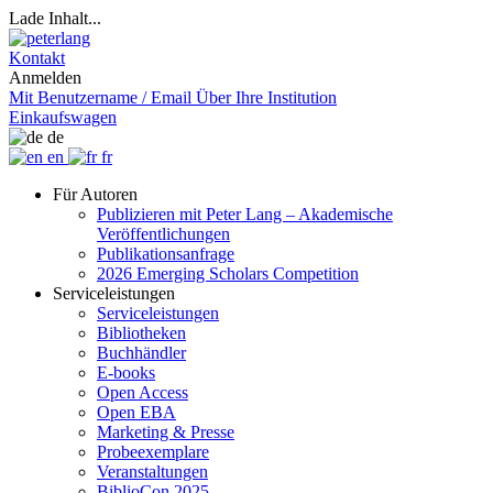
Lade Inhalt...
Kontakt
Anmelden
Mit Benutzername / Email
Über Ihre Institution
Einkaufswagen
de
en
fr
Für Autoren
Publizieren mit Peter Lang – Akademische
Veröffentlichungen
Publikationsanfrage
2026 Emerging Scholars Competition
Serviceleistungen
Serviceleistungen
Bibliotheken
Buchhändler
E-books
Open Access
Open EBA
Marketing & Presse
Probeexemplare
Veranstaltungen
BiblioCon 2025