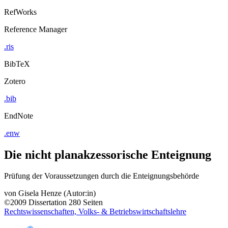
RefWorks
Reference Manager
.ris
BibTeX
Zotero
.bib
EndNote
.enw
Die nicht planakzessorische Enteignung
Prüfung der Voraussetzungen durch die Enteignungsbehörde
von
Gisela Henze (Autor:in)
©2009
Dissertation
280 Seiten
Rechtswissenschaften, Volks- & Betriebswirtschaftslehre