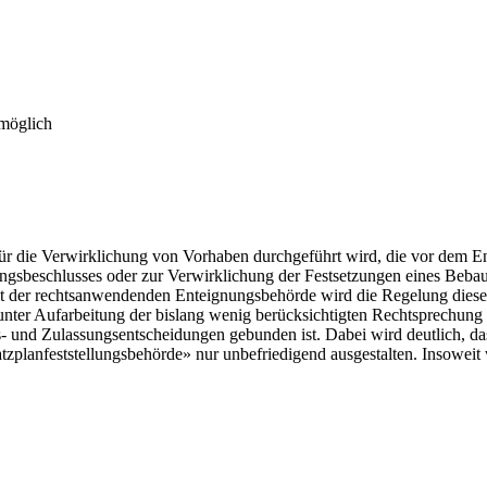
 möglich
e für die Verwirklichung von Vorhaben durchgeführt wird, die vor dem 
ungsbeschlusses oder zur Verwirklichung der Festsetzungen eines Beba
t der rechtsanwendenden Enteignungsbehörde wird die Regelung dieser
nter Aufarbeitung der bislang wenig berücksichtigten Rechtsprechung 
 und Zulassungsentscheidungen gebunden ist. Dabei wird deutlich, da
tzplanfeststellungsbehörde» nur unbefriedigend ausgestalten. Insowei