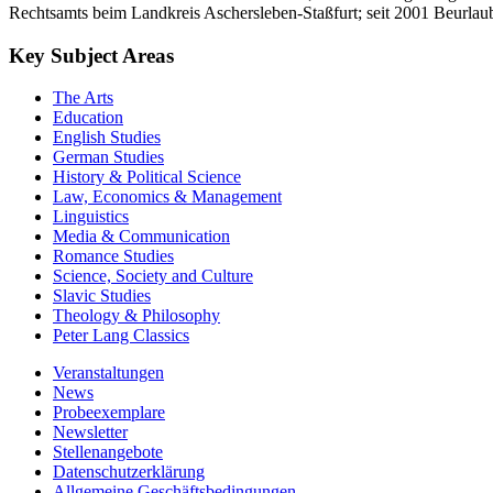
Rechtsamts beim Landkreis Aschersleben-Staßfurt; seit 2001 Beurla
Key Subject Areas
The Arts
Education
English Studies
German Studies
History & Political Science
Law, Economics & Management
Linguistics
Media & Communication
Romance Studies
Science, Society and Culture
Slavic Studies
Theology & Philosophy
Peter Lang Classics
Veranstaltungen
News
Probeexemplare
Newsletter
Stellenangebote
Datenschutzerklärung
Allgemeine Geschäftsbedingungen