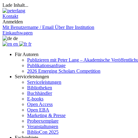
Lade Inhalt...
Kontakt
Anmelden
Mit Benutzername / Email
Über Ihre Institution
Einkaufswagen
de
en
fr
Für Autoren
Publizieren mit Peter Lang – Akademische Veröffentlic
Publikationsanfrage
2026 Emerging Scholars Competition
Serviceleistungen
Serviceleistungen
Bibliotheken
Buchhändler
E-books
Open Access
Open EBA
Marketing & Presse
Probeexemplare
Veranstaltungen
BiblioCon 2025
Fachgebiete