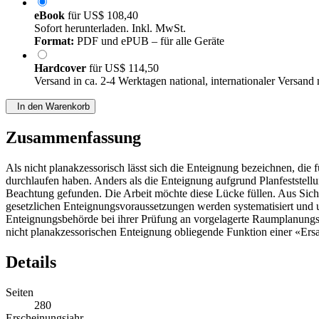
eBook
für
US$ 108,40
Sofort herunterladen. Inkl. MwSt.
Format:
PDF und ePUB – für alle Geräte
Hardcover
für
US$ 114,50
Versand in ca. 2-4 Werktagen national, internationaler Versand
In den Warenkorb
Zusammenfassung
Als nicht planakzessorisch lässt sich die Enteignung bezeichnen, di
durchlaufen haben. Anders als die Enteignung aufgrund Planfeststell
Beachtung gefunden. Die Arbeit möchte diese Lücke füllen. Aus Sich
gesetzlichen Enteignungsvoraussetzungen werden systematisiert und u
Enteignungsbehörde bei ihrer Prüfung an vorgelagerte Raumplanungs-
nicht planakzessorischen Enteignung obliegende Funktion einer «Ersa
Details
Seiten
280
Erscheinungsjahr