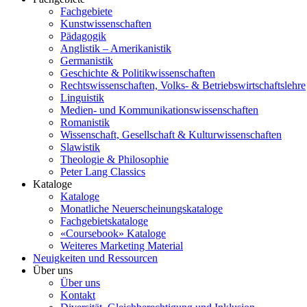
Fachgebiete
Kunstwissenschaften
Pädagogik
Anglistik – Amerikanistik
Germanistik
Geschichte & Politikwissenschaften
Rechtswissenschaften, Volks- & Betriebswirtschaftslehre
Linguistik
Medien- und Kommunikationswissenschaften
Romanistik
Wissenschaft, Gesellschaft & Kulturwissenschaften
Slawistik
Theologie & Philosophie
Peter Lang Classics
Kataloge
Kataloge
Monatliche Neuerscheinungskataloge
Fachgebietskataloge
«Coursebook» Kataloge
Weiteres Marketing Material
Neuigkeiten und Ressourcen
Über uns
Über uns
Kontakt