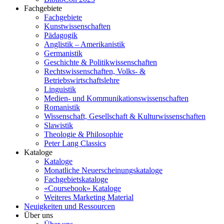
Fachgebiete
Fachgebiete
Kunstwissenschaften
Pädagogik
Anglistik – Amerikanistik
Germanistik
Geschichte & Politikwissenschaften
Rechtswissenschaften, Volks- &
Betriebswirtschaftslehre
Linguistik
Medien- und Kommunikationswissenschaften
Romanistik
Wissenschaft, Gesellschaft & Kulturwissenschaften
Slawistik
Theologie & Philosophie
Peter Lang Classics
Kataloge
Kataloge
Monatliche Neuerscheinungskataloge
Fachgebietskataloge
«Coursebook» Kataloge
Weiteres Marketing Material
Neuigkeiten und Ressourcen
Über uns