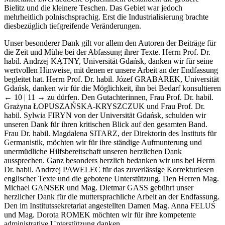
Bielitz und die kleinere Teschen. Das Gebiet war jedoch
mehrheitlich polnischsprachig. Erst die Industrialisierung brachte
diesbezüglich tiefgreifende Veränderungen.
Unser besonderer Dank gilt vor allem den Autoren der Beiträge für
die Zeit und Mühe bei der Abfassung ihrer Texte. Herrn Prof. Dr.
habil. Andrzej K
ĄTNY
, Universität Gdańsk, danken wir für seine
wertvollen Hinweise, mit denen er unsere Arbeit an der Endfassung
begleitet hat. Herrn Prof. Dr. habil. Józef G
RABAREK
, Universität
Gdańsk, danken wir für die Möglichkeit, ihn bei Bedarf konsultieren
← 10 | 11 →
zu dürfen. Den Gutachterinnen, Frau Prof. Dr. habil.
Grażyna Ł
OPUSZAŃSKA
-K
RYSZCZUK
und Frau Prof. Dr.
habil. Sylwia F
IRYN
von der Universität Gdańsk, schulden wir
unseren Dank für ihren kritischen Blick auf den gesamten Band.
Frau Dr. habil. Magdalena S
ITARZ
, der Direktorin des Instituts für
Germanistik, möchten wir für ihre ständige Aufmunterung und
unermüdliche Hilfsbereitschaft unseren herzlichen Dank
aussprechen. Ganz besonders herzlich bedanken wir uns bei Herrn
Dr. habil. Andrzej P
AWELEC
für das zuverlässige Korrekturlesen
englischer Texte und die gebotene Unterstützung. Den Herren Mag.
Michael G
ANSER
und Mag. Dietmar G
ASS
gebührt unser
herzlicher Dank für die muttersprachliche Arbeit an der Endfassung.
Den im Institutssekretariat angestellten Damen Mag. Anna F
ELUŚ
und Mag. Dorota R
OMEK
möchten wir für ihre kompetente
administrative Unterstützung danken.