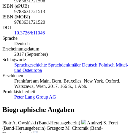
9783631721506
ISBN (ePUB)
9783631721513
ISBN (MOBI)
9783631721520
DOI
10.3726/b11046
Sprache
Deutsch
Erscheinungsdatum
2017 (September)
Schlagworte
Sprachgeschichte
Sprachdenkmäler
Deutsch
Polnisch
Mittel-
und Osteuropa
Erschienen
Frankfurt am Main, Bern, Bruxelles, New York, Oxford,
Warszawa, Wien, 2017. 166 S., 1 Abb.
Produktsicherheit
Peter Lang Group AG
Biographische Angaben
Piotr A. Owsiński (Band-Herausgeber:in)
Andrzej S. Feret
(Band-Herausgeber:in)
Grzegorz M. Chromik (Band-