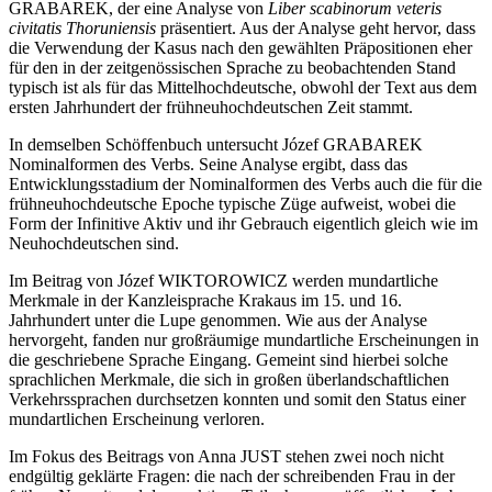
G
RABAREK
, der eine Analyse von
Liber scabinorum veteris
civitatis Thoruniensis
präsentiert. Aus der Analyse geht hervor, dass
die Verwendung der Kasus nach den gewählten Präpositionen eher
für den in der zeitgenössischen Sprache zu beobachtenden Stand
typisch ist als für das Mittelhochdeutsche, obwohl der Text aus dem
ersten Jahrhundert der frühneuhochdeutschen Zeit stammt.
In demselben Schöffenbuch untersucht Józef G
RABAREK
Nominalformen des Verbs. Seine Analyse ergibt, dass das
Entwicklungsstadium der Nominalformen des Verbs auch die für die
frühneuhochdeutsche Epoche typische Züge aufweist, wobei die
Form der Infinitive Aktiv und ihr Gebrauch eigentlich gleich wie im
Neuhochdeutschen sind.
Im Beitrag von Józef W
IKTOROWICZ
werden mundartliche
Merkmale in der Kanzleisprache Krakaus im 15. und 16.
Jahrhundert unter die Lupe genommen. Wie aus der Analyse
hervorgeht, fanden nur großräumige mundartliche Erscheinungen in
die geschriebene Sprache Eingang. Gemeint sind hierbei solche
sprachlichen Merkmale, die sich in großen überlandschaftlichen
Verkehrssprachen durchsetzen konnten und somit den Status einer
mundartlichen Erscheinung verloren.
Im Fokus des Beitrags von Anna J
UST
stehen zwei noch nicht
endgültig geklärte Fragen: die nach der schreibenden Frau in der