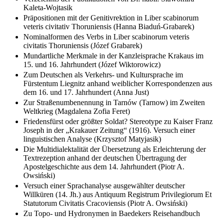
Kaleta-Wojtasik
Präpositionen mit der Genitivrektion in Liber scabinorum
veteris civitativ Thoruniensis (Hanna Biaduń-Grabarek)
Nominalformen des Verbs in Liber scabinorum veteris
civitatis Thoruniensis (Józef Grabarek)
Mundartliche Merkmale in der Kanzleisprache Krakaus im
15. und 16. Jahrhundert (Józef Wiktorowicz)
Zum Deutschen als Verkehrs- und Kultursprache im
Fürstentum Liegnitz anhand weiblicher Korrespondenzen aus
dem 16. und 17. Jahrhundert (Anna Just)
Zur Straßenumbenennung in Tarnów (Tarnow) im Zweiten
Weltkrieg (Magdalena Zofia Feret)
Friedensfürst oder größter Soldat? Stereotype zu Kaiser Franz
Joseph in der „Krakauer Zeitung“ (1916). Versuch einer
linguistischen Analyse (Krzysztof Matyjasik)
Die Multidialektalität der Übersetzung als Erleichterung der
Textrezeption anhand der deutschen Übertragung der
Apostelgeschichte aus dem 14. Jahrhundert (Piotr A.
Owsiński)
Versuch einer Sprachanalyse ausgewählter deutscher
Willküren (14. Jh.) aus Antiquum Registrum Privilegiorum Et
Statutorum Civitatis Cracoviensis (Piotr A. Owsiński)
Zu Topo- und Hydronymen in Baedekers Reisehandbuch