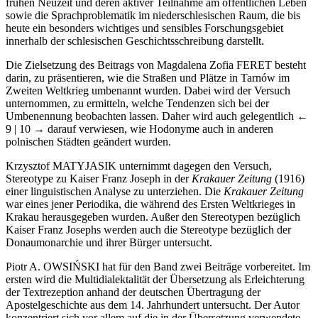
frühen Neuzeit und deren aktiver Teilnahme am öffentlichen Leben
sowie die Sprachproblematik im niederschlesischen Raum, die bis
heute ein besonders wichtiges und sensibles Forschungsgebiet
innerhalb der schlesischen Geschichtsschreibung darstellt.
Die Zielsetzung des Beitrags von Magdalena Zofia F
ERET
besteht
darin, zu präsentieren, wie die Straßen und Plätze in Tarnów im
Zweiten Weltkrieg umbenannt wurden. Dabei wird der Versuch
unternommen, zu ermitteln, welche Tendenzen sich bei der
Umbenennung beobachten lassen. Daher wird auch gelegentlich
←
9 | 10 →
darauf verwiesen, wie Hodonyme auch in anderen
polnischen Städten geändert wurden.
Krzysztof M
ATYJASIK
unternimmt dagegen den Versuch,
Stereotype zu Kaiser Franz Joseph in der
Krakauer Zeitung
(1916)
einer linguistischen Analyse zu unterziehen. Die
Krakauer Zeitung
war eines jener Periodika, die während des Ersten Weltkrieges in
Krakau herausgegeben wurden. Außer den Stereotypen bezüglich
Kaiser Franz Josephs werden auch die Stereotype bezüglich der
Donaumonarchie und ihrer Bürger untersucht.
Piotr A. O
WSIŃSKI
hat für den Band zwei Beiträge vorbereitet. Im
ersten wird die Multidialektalität der Übersetzung als Erleichterung
der Textrezeption anhand der deutschen Übertragung der
Apostelgeschichte aus dem 14. Jahrhundert untersucht. Der Autor
konzentriert sich vor allem auf die in der Übersetzung verwendete