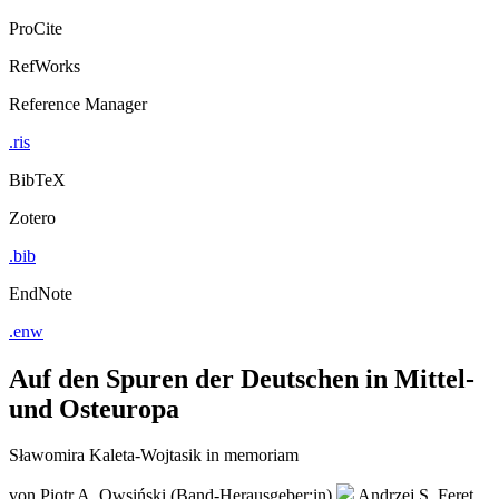
ProCite
RefWorks
Reference Manager
.ris
BibTeX
Zotero
.bib
EndNote
.enw
Auf den Spuren der Deutschen in Mittel-
und Osteuropa
Sławomira Kaleta-Wojtasik in memoriam
von
Piotr A. Owsiński (Band-Herausgeber:in)
Andrzej S. Feret