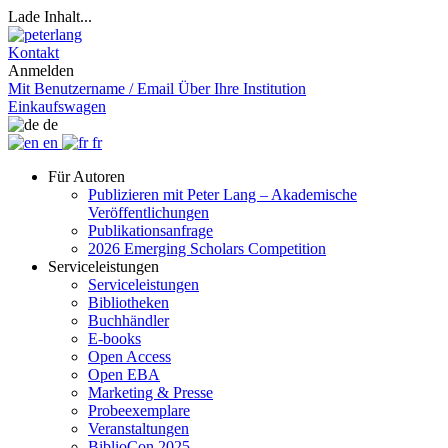
Lade Inhalt...
Kontakt
Anmelden
Mit Benutzername / Email
Über Ihre Institution
Einkaufswagen
de
en
fr
Für Autoren
Publizieren mit Peter Lang – Akademische
Veröffentlichungen
Publikationsanfrage
2026 Emerging Scholars Competition
Serviceleistungen
Serviceleistungen
Bibliotheken
Buchhändler
E-books
Open Access
Open EBA
Marketing & Presse
Probeexemplare
Veranstaltungen
BiblioCon 2025