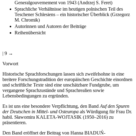
Generalgouvernement von 1943 (Andrzej S. Feret)
Sprachliche Verhältnisse im heutigen polnischen Teil des
Teschener Schlesiens – ein historischer Überblick (Grzegorz
M. Chromik)
Autorinnen und Autoren der Beiträge
Reihenübersicht
| 9 →
Vorwort
Historische Sprachforschungen lassen sich zweifelsohne in eine
breitere Forschungstradition der europäischen Geschichte einordnen
und schriftliche Texte sind eine unschätzbare Fundgrube, um
vergangene Sprachzustände und Sprachrealien sowie
Lebensbedingungen zu ergründen.
Es ist uns eine besondere Verpflichtung, den Band
Auf den Spuren
der Deutschen in Mittel- und Osteuropa
als Würdigung für Frau Dr.
habil. Sławomira K
ALETA
-W
OJTASIK
(1950–2016) zu
präsentieren.
Den Band eröffnet der Beitrag von Hanna B
IADUŃ
-