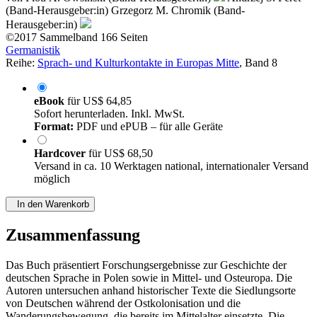
(Band-Herausgeber:in)
Grzegorz M. Chromik (Band-
Herausgeber:in)
©2017
Sammelband
166 Seiten
Germanistik
Reihe:
Sprach- und Kulturkontakte in Europas Mitte
, Band 8
eBook
für
US$ 64,85
Sofort herunterladen. Inkl. MwSt.
Format:
PDF und ePUB – für alle Geräte
Hardcover
für
US$ 68,50
Versand in ca. 10 Werktagen national, internationaler Versand
möglich
In den Warenkorb
Zusammenfassung
Das Buch präsentiert Forschungsergebnisse zur Geschichte der
deutschen Sprache in Polen sowie in Mittel- und Osteuropa. Die
Autoren untersuchen anhand historischer Texte die Siedlungsorte
von Deutschen während der Ostkolonisation und die
Wanderungsbewegung, die bereits im Mittelalter einsetzte. Die