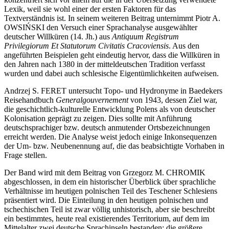
Lexik, weil sie wohl einer der ersten Faktoren für das
Textverständnis ist. In seinem weiteren Beitrag unternimmt Piotr A.
O
WSIŃSKI
den Versuch einer Sprachanalyse ausgewählter
deutscher Willküren (14. Jh.) aus
Antiquum Registrum
Privilegiorum Et Statutorum Civitatis Cracoviensis
. Aus den
angeführten Beispielen geht eindeutig hervor, dass die Willküren in
den Jahren nach 1380 in der mitteldeutschen Tradition verfasst
wurden und dabei auch schlesische Eigentümlichkeiten aufweisen.
Andrzej S. F
ERET
untersucht Topo- und Hydronyme in Baedekers
Reisehandbuch
Generalgouvernement
von 1943, dessen Ziel war,
die geschichtlich-kulturelle Entwicklung Polens als von deutscher
Kolonisation geprägt zu zeigen. Dies sollte mit Anführung
deutschsprachiger bzw. deutsch anmutender Ortsbezeichnungen
erreicht werden. Die Analyse weist jedoch einige Inkonsequenzen
der Um- bzw. Neubenennung auf, die das beabsichtigte Vorhaben in
Frage stellen.
Der Band wird mit dem Beitrag von Grzegorz M. C
HROMIK
abgeschlossen, in dem ein historischer Überblick über sprachliche
Verhältnisse im heutigen polnischen Teil des Teschener Schlesiens
präsentiert wird. Die Einteilung in den heutigen polnischen und
tschechischen Teil ist zwar völlig unhistorisch, aber sie beschreibt
ein bestimmtes, heute real existierendes Territorium, auf dem im
Mittelalter zwei deutsche Sprachinseln bestanden: die größere