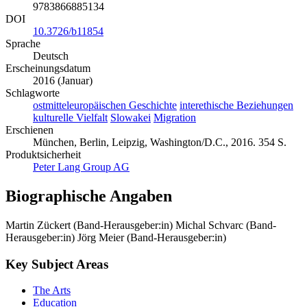
9783866885134
DOI
10.3726/b11854
Sprache
Deutsch
Erscheinungsdatum
2016 (Januar)
Schlagworte
ostmitteleuropäischen Geschichte
interethische Beziehungen
kulturelle Vielfalt
Slowakei
Migration
Erschienen
München, Berlin, Leipzig, Washington/D.C., 2016. 354 S.
Produktsicherheit
Peter Lang Group AG
Biographische Angaben
Martin Zückert (Band-Herausgeber:in)
Michal Schvarc (Band-
Herausgeber:in)
Jörg Meier (Band-Herausgeber:in)
Key Subject Areas
The Arts
Education