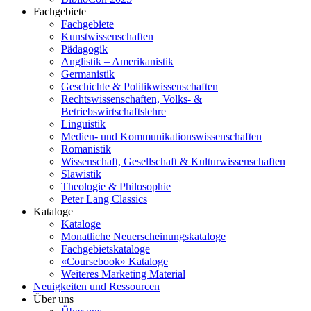
Fachgebiete
Fachgebiete
Kunstwissenschaften
Pädagogik
Anglistik – Amerikanistik
Germanistik
Geschichte & Politikwissenschaften
Rechtswissenschaften, Volks- &
Betriebswirtschaftslehre
Linguistik
Medien- und Kommunikationswissenschaften
Romanistik
Wissenschaft, Gesellschaft & Kulturwissenschaften
Slawistik
Theologie & Philosophie
Peter Lang Classics
Kataloge
Kataloge
Monatliche Neuerscheinungskataloge
Fachgebietskataloge
«Coursebook» Kataloge
Weiteres Marketing Material
Neuigkeiten und Ressourcen
Über uns