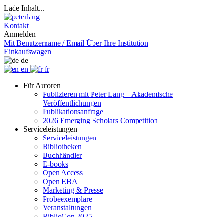
Lade Inhalt...
Kontakt
Anmelden
Mit Benutzername / Email
Über Ihre Institution
Einkaufswagen
de
en
fr
Für Autoren
Publizieren mit Peter Lang – Akademische
Veröffentlichungen
Publikationsanfrage
2026 Emerging Scholars Competition
Serviceleistungen
Serviceleistungen
Bibliotheken
Buchhändler
E-books
Open Access
Open EBA
Marketing & Presse
Probeexemplare
Veranstaltungen
BiblioCon 2025