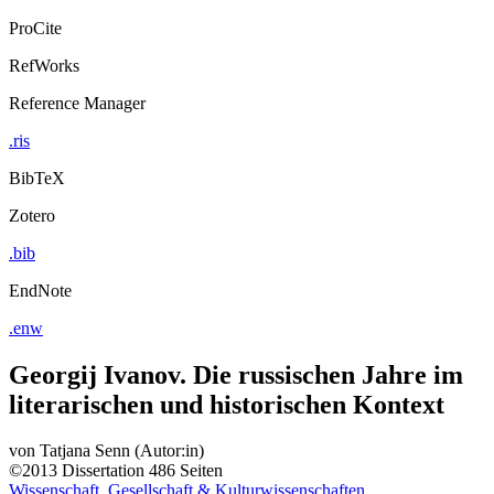
ProCite
RefWorks
Reference Manager
.ris
BibTeX
Zotero
.bib
EndNote
.enw
Georgij Ivanov. Die russischen Jahre im
literarischen und historischen Kontext
von
Tatjana Senn (Autor:in)
©2013
Dissertation
486 Seiten
Wissenschaft, Gesellschaft & Kulturwissenschaften