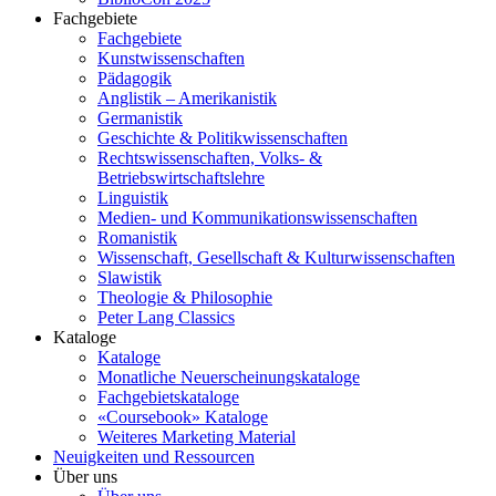
Fachgebiete
Fachgebiete
Kunstwissenschaften
Pädagogik
Anglistik – Amerikanistik
Germanistik
Geschichte & Politikwissenschaften
Rechtswissenschaften, Volks- &
Betriebswirtschaftslehre
Linguistik
Medien- und Kommunikationswissenschaften
Romanistik
Wissenschaft, Gesellschaft & Kulturwissenschaften
Slawistik
Theologie & Philosophie
Peter Lang Classics
Kataloge
Kataloge
Monatliche Neuerscheinungskataloge
Fachgebietskataloge
«Coursebook» Kataloge
Weiteres Marketing Material
Neuigkeiten und Ressourcen
Über uns