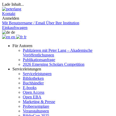
Lade Inhalt...
Kontakt
Anmelden
Mit Benutzername / Email
Über Ihre Institution
Einkaufswagen
de
en
fr
Für Autoren
Publizieren mit Peter Lang – Akademische
Veröffentlichungen
Publikationsanfrage
2026 Emerging Scholars Competition
Serviceleistungen
Serviceleistungen
Bibliotheken
Buchhändler
E-books
Open Access
Open EBA
Marketing & Presse
Probeexemplare
Veranstaltungen
BiblioCon 2025