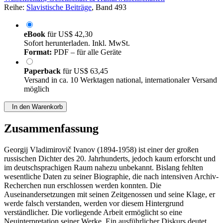
Reihe:
Slavistische Beiträge
, Band 493
eBook
für
US$ 42,30
Sofort herunterladen. Inkl. MwSt.
Format:
PDF – für alle Geräte
Paperback
für
US$ 63,45
Versand in ca. 10 Werktagen national, internationaler Versand
möglich
In den Warenkorb
Zusammenfassung
Georgij Vladimirovič Ivanov (1894-1958) ist einer der großen
russischen Dichter des 20. Jahrhunderts, jedoch kaum erforscht und
im deutschsprachigen Raum nahezu unbekannt. Bislang fehlten
wesentliche Daten zu seiner Biographie, die nach intensiven Archiv-
Recherchen nun erschlossen werden konnten. Die
Auseinandersetzungen mit seinen Zeitgenossen und seine Klage, er
werde falsch verstanden, werden vor diesem Hintergrund
verständlicher. Die vorliegende Arbeit ermöglicht so eine
Neuinterpretation seiner Werke. Ein ausführlicher Diskurs deutet