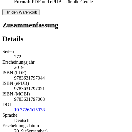
Format:
PDF und ePUB – für alle Geräte
In den Warenkorb
Zusammenfassung
Details
Seiten
272
Erscheinungsjahr
2019
ISBN (PDF)
9783631797044
ISBN (ePUB)
9783631797051
ISBN (MOBI)
9783631797068
DOI
10.3726/b15938
Sprache
Deutsch
Erscheinungsdatum
2019 (September)