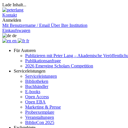
Lade Inhalt...
Kontakt
Anmelden
Mit Benutzername / Email
Über Ihre Institution
Einkaufswagen
de
en
fr
Für Autoren
Publizieren mit Peter Lang – Akademische Veröffentlic
Publikationsanfrage
2026 Emerging Scholars Competition
Serviceleistungen
Serviceleistungen
Bibliotheken
Buchhändler
E-books
Open Access
Open EBA
Marketing & Presse
Probeexemplare
Veranstaltungen
BiblioCon 2025
Fachgebiete