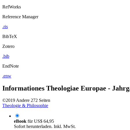
RefWorks
Reference Manager
.ris
BibTeX
Zotero
.bib
EndNote
.enw
Informationes Theologiae Europae - Jahr
©2019
Andere
272 Seiten
Theologie & Philosophie
eBook
für
US$ 64,95
Sofort herunterladen. Inkl. MwSt.