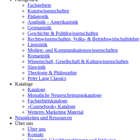
Fachgebiete
Kunstwissenschaften
Pädagogik
Anglistik – Amerikanistik
Germanistik
Geschichte & Politikwissenschaften
Rechtswissenschaften, Volks- & Betriebswirtschaftslehre
Linguistik
Medien- und Kommunikationswissenschaften
Romanistik
Wissenschaft, Gesellschaft & Kulturwissenschaften
Slawistik
Theologie & Philosophie
Peter Lang Classics
Kataloge
Kataloge
Monatliche Neuerscheinungskataloge
Fachgebietskataloge
«Coursebook» Kataloge
Weiteres Marketing Material
Neuigkeiten und Ressourcen
Über uns
Über uns
Kontakt