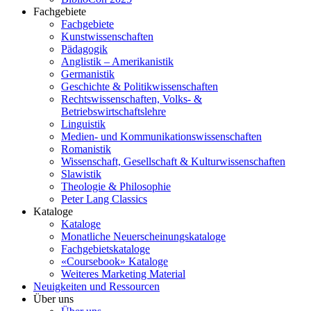
Fachgebiete
Fachgebiete
Kunstwissenschaften
Pädagogik
Anglistik – Amerikanistik
Germanistik
Geschichte & Politikwissenschaften
Rechtswissenschaften, Volks- &
Betriebswirtschaftslehre
Linguistik
Medien- und Kommunikationswissenschaften
Romanistik
Wissenschaft, Gesellschaft & Kulturwissenschaften
Slawistik
Theologie & Philosophie
Peter Lang Classics
Kataloge
Kataloge
Monatliche Neuerscheinungskataloge
Fachgebietskataloge
«Coursebook» Kataloge
Weiteres Marketing Material
Neuigkeiten und Ressourcen
Über uns