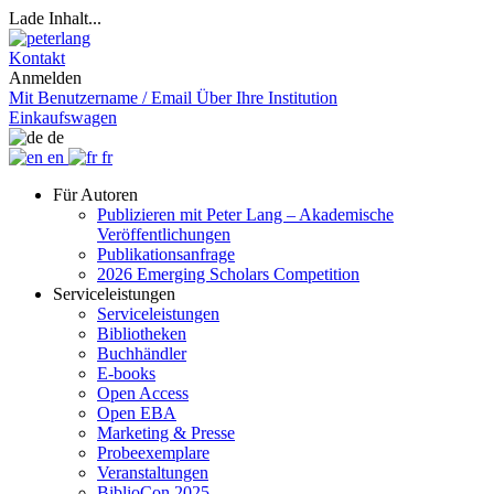
Lade Inhalt...
Kontakt
Anmelden
Mit Benutzername / Email
Über Ihre Institution
Einkaufswagen
de
en
fr
Für Autoren
Publizieren mit Peter Lang – Akademische
Veröffentlichungen
Publikationsanfrage
2026 Emerging Scholars Competition
Serviceleistungen
Serviceleistungen
Bibliotheken
Buchhändler
E-books
Open Access
Open EBA
Marketing & Presse
Probeexemplare
Veranstaltungen
BiblioCon 2025