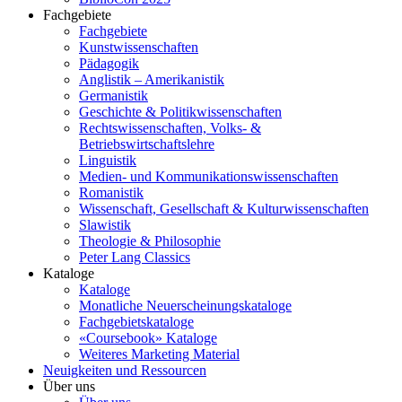
Fachgebiete
Fachgebiete
Kunstwissenschaften
Pädagogik
Anglistik – Amerikanistik
Germanistik
Geschichte & Politikwissenschaften
Rechtswissenschaften, Volks- &
Betriebswirtschaftslehre
Linguistik
Medien- und Kommunikationswissenschaften
Romanistik
Wissenschaft, Gesellschaft & Kulturwissenschaften
Slawistik
Theologie & Philosophie
Peter Lang Classics
Kataloge
Kataloge
Monatliche Neuerscheinungskataloge
Fachgebietskataloge
«Coursebook» Kataloge
Weiteres Marketing Material
Neuigkeiten und Ressourcen
Über uns