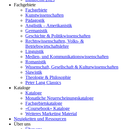
Fachgebiete
Fachgebiete
Kunstwissenschaften
Pädagogik
Anglistik – Amerikanistik
Germanistik
Geschichte & Politikwissenschaften
Rechtswissenschaften, Volks- &
Betriebswirtschaftslehre
Linguistik
Medien- und Kommunikationswissenschaften
Romanistik
Wissenschaft, Gesellschaft & Kulturwissenschaften
Slawistik
Theologie & Philosophie
Peter Lang Classics
Kataloge
Kataloge
Monatliche Neuerscheinungskataloge
Fachgebietskataloge
«Coursebook» Kataloge
Weiteres Marketing Material
Neuigkeiten und Ressourcen
Über uns