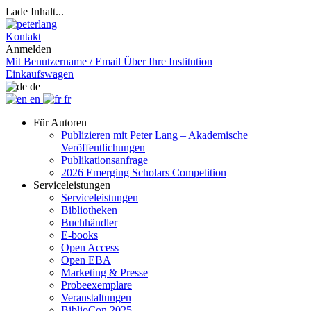
Lade Inhalt...
Kontakt
Anmelden
Mit Benutzername / Email
Über Ihre Institution
Einkaufswagen
de
en
fr
Für Autoren
Publizieren mit Peter Lang – Akademische
Veröffentlichungen
Publikationsanfrage
2026 Emerging Scholars Competition
Serviceleistungen
Serviceleistungen
Bibliotheken
Buchhändler
E-books
Open Access
Open EBA
Marketing & Presse
Probeexemplare
Veranstaltungen
BiblioCon 2025