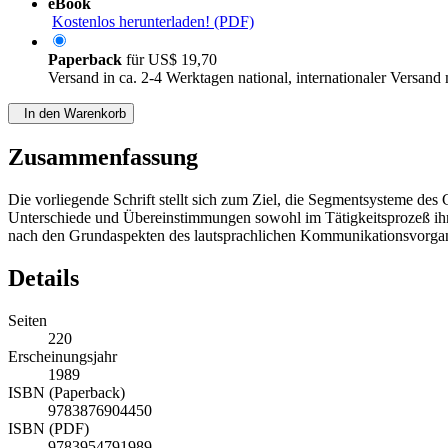
eBook
Kostenlos herunterladen! (PDF)
Paperback
für
US$ 19,70
Versand in ca. 2-4 Werktagen national, internationaler Versand
In den Warenkorb
Zusammenfassung
Die vorliegende Schrift stellt sich zum Ziel, die Segmentsysteme d
Unterschiede und Übereinstimmungen sowohl im Tätigkeitsprozeß ihrer
nach den Grundaspekten des lautsprachlichen Kommunikationsvorga
Details
Seiten
220
Erscheinungsjahr
1989
ISBN (Paperback)
9783876904450
ISBN (PDF)
9783954791989