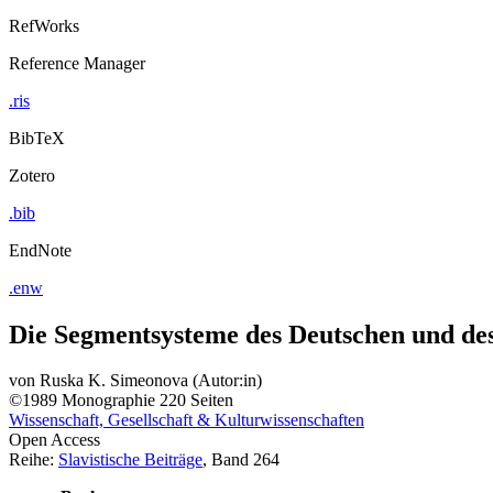
RefWorks
Reference Manager
.ris
BibTeX
Zotero
.bib
EndNote
.enw
Die Segmentsysteme des Deutschen und de
von
Ruska K. Simeonova (Autor:in)
©1989
Monographie
220 Seiten
Wissenschaft, Gesellschaft & Kulturwissenschaften
Open Access
Reihe:
Slavistische Beiträge
, Band 264