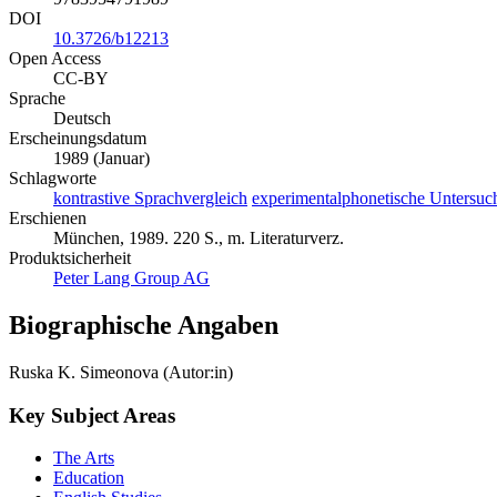
DOI
10.3726/b12213
Open Access
CC-BY
Sprache
Deutsch
Erscheinungsdatum
1989 (Januar)
Schlagworte
kontrastive Sprachvergleich
experimentalphonetische Untersu
Erschienen
München, 1989. 220 S., m. Literaturverz.
Produktsicherheit
Peter Lang Group AG
Biographische Angaben
Ruska K. Simeonova (Autor:in)
Key Subject Areas
The Arts
Education