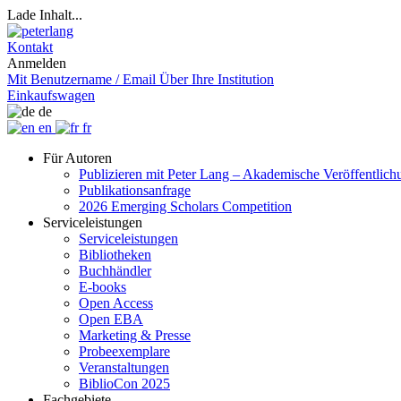
Lade Inhalt...
Kontakt
Anmelden
Mit Benutzername / Email
Über Ihre Institution
Einkaufswagen
de
en
fr
Für Autoren
Publizieren mit Peter Lang – Akademische Veröffentlic
Publikationsanfrage
2026 Emerging Scholars Competition
Serviceleistungen
Serviceleistungen
Bibliotheken
Buchhändler
E-books
Open Access
Open EBA
Marketing & Presse
Probeexemplare
Veranstaltungen
BiblioCon 2025
Fachgebiete