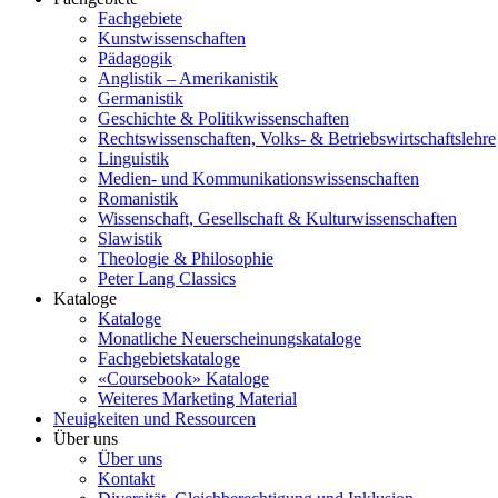
Fachgebiete
Kunstwissenschaften
Pädagogik
Anglistik – Amerikanistik
Germanistik
Geschichte & Politikwissenschaften
Rechtswissenschaften, Volks- & Betriebswirtschaftslehre
Linguistik
Medien- und Kommunikationswissenschaften
Romanistik
Wissenschaft, Gesellschaft & Kulturwissenschaften
Slawistik
Theologie & Philosophie
Peter Lang Classics
Kataloge
Kataloge
Monatliche Neuerscheinungskataloge
Fachgebietskataloge
«Coursebook» Kataloge
Weiteres Marketing Material
Neuigkeiten und Ressourcen
Über uns
Über uns
Kontakt