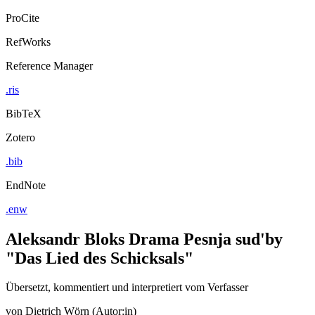
ProCite
RefWorks
Reference Manager
.ris
BibTeX
Zotero
.bib
EndNote
.enw
Aleksandr Bloks Drama Pesnja sud'by
"Das Lied des Schicksals"
Übersetzt, kommentiert und interpretiert vom Verfasser
von
Dietrich Wörn (Autor:in)