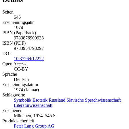
Seiten
545
Erscheinungsjahr
1974
ISBN (Paperback)
9783876900933
ISBN (PDF)
9783954793297
DOI
10.3726/b12222
Open Access
CC-BY
Sprache
Deutsch
Erscheinungsdatum
1974 (Januar)
Schlagworte
Symbolik
Esoterik
Russland
Slavische Sprachwissenschaft
Literaturwissenschaft
Erschienen
München, 1974. 545 S.
Produktsicherheit
Peter Lang Group AG