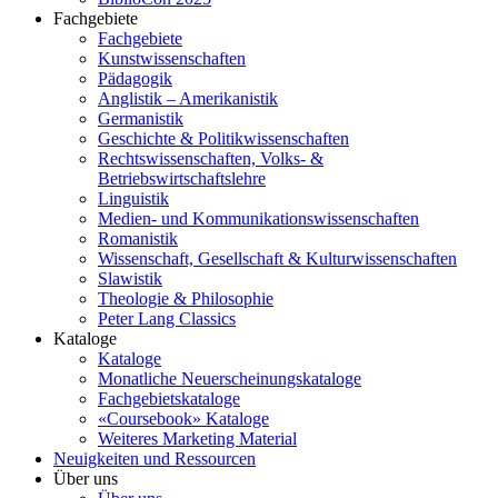
Fachgebiete
Fachgebiete
Kunstwissenschaften
Pädagogik
Anglistik – Amerikanistik
Germanistik
Geschichte & Politikwissenschaften
Rechtswissenschaften, Volks- &
Betriebswirtschaftslehre
Linguistik
Medien- und Kommunikationswissenschaften
Romanistik
Wissenschaft, Gesellschaft & Kulturwissenschaften
Slawistik
Theologie & Philosophie
Peter Lang Classics
Kataloge
Kataloge
Monatliche Neuerscheinungskataloge
Fachgebietskataloge
«Coursebook» Kataloge
Weiteres Marketing Material
Neuigkeiten und Ressourcen
Über uns