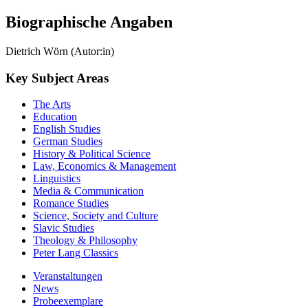
Biographische Angaben
Dietrich Wörn (Autor:in)
Key Subject Areas
The Arts
Education
English Studies
German Studies
History & Political Science
Law, Economics & Management
Linguistics
Media & Communication
Romance Studies
Science, Society and Culture
Slavic Studies
Theology & Philosophy
Peter Lang Classics
Veranstaltungen
News
Probeexemplare