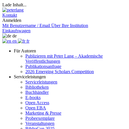
Lade Inhalt...
Kontakt
Anmelden
Mit Benutzername / Email
Über Ihre Institution
Einkaufswagen
de
en
fr
Für Autoren
Publizieren mit Peter Lang – Akademische
Veröffentlichungen
Publikationsanfrage
2026 Emerging Scholars Competition
Serviceleistungen
Serviceleistungen
Bibliotheken
Buchhändler
E-books
Open Access
Open EBA
Marketing & Presse
Probeexemplare
Veranstaltungen
BiblioCon 2025