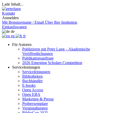
Lade Inhalt...
Kontakt
Anmelden
Mit Benutzername / Email
Über Ihre Institution
Einkaufswagen
de
en
fr
Für Autoren
Publizieren mit Peter Lang – Akademische
Veröffentlichungen
Publikationsanfrage
2026 Emerging Scholars Competition
Serviceleistungen
Serviceleistungen
Bibliotheken
Buchhändler
E-books
Open Access
Open EBA
Marketing & Presse
Probeexemplare
Veranstaltungen
BiblioCon 2025