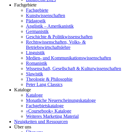
Fachgebiete
Fachgebiete
Kunstwissenschaften
Pädagogik
Anglistik – Amerikanistik
Germanistik
Geschichte & Politikwissenschaften
Rechtswissenschaften, Volks- &
Betriebswirtschaftslehre
Linguistik
Medien- und Kommunikationswissenschaften
Romanistik
Wissenschaft, Gesellschaft & Kulturwissenschaften
Slawistik
Theologie & Philosophie
Peter Lang Classics
Kataloge
Kataloge
Monatliche Neuerscheinungskataloge
Fachgebietskataloge
«Coursebook» Kataloge
Weiteres Marketing Material
Neuigkeiten und Ressourcen
Über uns