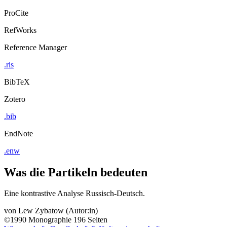
ProCite
RefWorks
Reference Manager
.ris
BibTeX
Zotero
.bib
EndNote
.enw
Was die Partikeln bedeuten
Eine kontrastive Analyse Russisch-Deutsch.
von
Lew Zybatow (Autor:in)
©1990
Monographie
196 Seiten