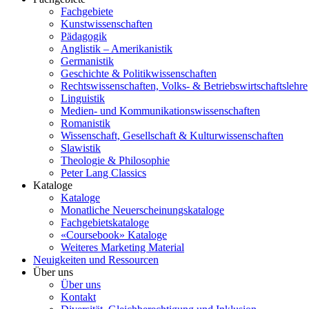
Fachgebiete
Kunstwissenschaften
Pädagogik
Anglistik – Amerikanistik
Germanistik
Geschichte & Politikwissenschaften
Rechtswissenschaften, Volks- & Betriebswirtschaftslehre
Linguistik
Medien- und Kommunikationswissenschaften
Romanistik
Wissenschaft, Gesellschaft & Kulturwissenschaften
Slawistik
Theologie & Philosophie
Peter Lang Classics
Kataloge
Kataloge
Monatliche Neuerscheinungskataloge
Fachgebietskataloge
«Coursebook» Kataloge
Weiteres Marketing Material
Neuigkeiten und Ressourcen
Über uns
Über uns
Kontakt