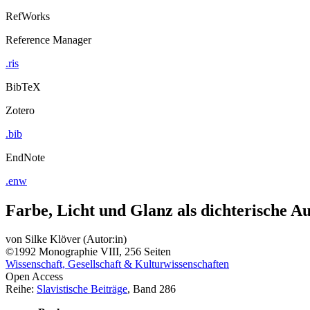
RefWorks
Reference Manager
.ris
BibTeX
Zotero
.bib
EndNote
.enw
Farbe, Licht und Glanz als dichterische A
von
Silke Klöver (Autor:in)
©1992
Monographie
VIII, 256 Seiten
Wissenschaft, Gesellschaft & Kulturwissenschaften
Open Access
Reihe:
Slavistische Beiträge
, Band 286