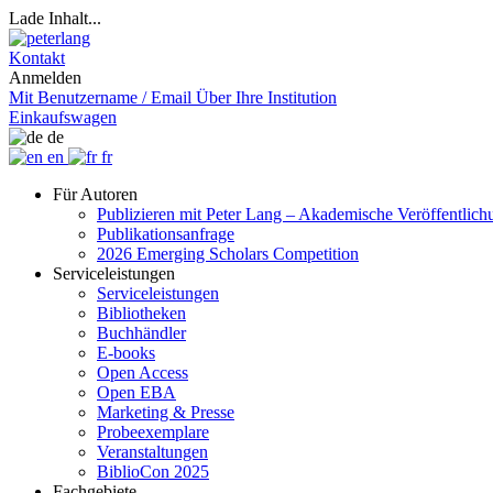
Lade Inhalt...
Kontakt
Anmelden
Mit Benutzername / Email
Über Ihre Institution
Einkaufswagen
de
en
fr
Für Autoren
Publizieren mit Peter Lang – Akademische Veröffentlic
Publikationsanfrage
2026 Emerging Scholars Competition
Serviceleistungen
Serviceleistungen
Bibliotheken
Buchhändler
E-books
Open Access
Open EBA
Marketing & Presse
Probeexemplare
Veranstaltungen
BiblioCon 2025
Fachgebiete