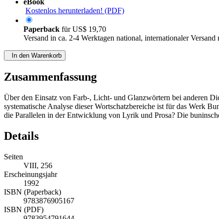
eBook
Kostenlos herunterladen! (PDF)
Paperback
für
US$ 19,70
Versand in ca. 2-4 Werktagen national, internationaler Versand
In den Warenkorb
Zusammenfassung
Über den Einsatz von Farb-, Licht- und Glanzwörtern bei anderen Dic
systematische Analyse dieser Wortschatzbereiche ist für das Werk Bun
die Parallelen in der Entwicklung von Lyrik und Prosa? Die buninsche
Details
Seiten
VIII, 256
Erscheinungsjahr
1992
ISBN (Paperback)
9783876905167
ISBN (PDF)
9783954791644