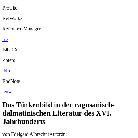
ProCite
RefWorks
Reference Manager
.ris
BibTeX
Zotero
.bib
EndNote
.enw
Das Türkenbild in der ragusanisch-
dalmatinischen Literatur des XVI.
Jahrhunderts
von
Edelgard Albrecht (Autor:in)