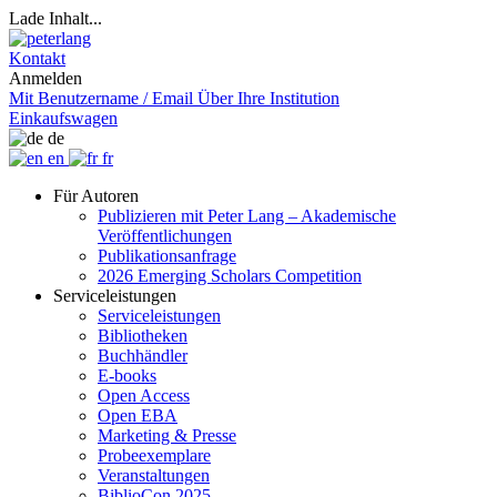
Lade Inhalt...
Kontakt
Anmelden
Mit Benutzername / Email
Über Ihre Institution
Einkaufswagen
de
en
fr
Für Autoren
Publizieren mit Peter Lang – Akademische
Veröffentlichungen
Publikationsanfrage
2026 Emerging Scholars Competition
Serviceleistungen
Serviceleistungen
Bibliotheken
Buchhändler
E-books
Open Access
Open EBA
Marketing & Presse
Probeexemplare
Veranstaltungen
BiblioCon 2025