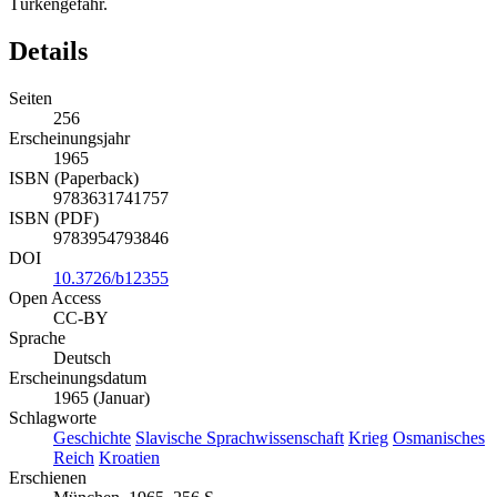
Türkengefahr.
Details
Seiten
256
Erscheinungsjahr
1965
ISBN (Paperback)
9783631741757
ISBN (PDF)
9783954793846
DOI
10.3726/b12355
Open Access
CC-BY
Sprache
Deutsch
Erscheinungsdatum
1965 (Januar)
Schlagworte
Geschichte
Slavische Sprachwissenschaft
Krieg
Osmanisches
Reich
Kroatien
Erschienen