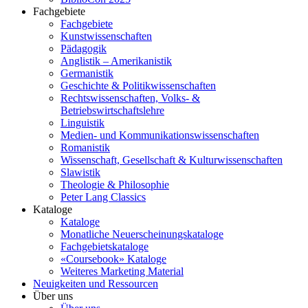
Fachgebiete
Fachgebiete
Kunstwissenschaften
Pädagogik
Anglistik – Amerikanistik
Germanistik
Geschichte & Politikwissenschaften
Rechtswissenschaften, Volks- &
Betriebswirtschaftslehre
Linguistik
Medien- und Kommunikationswissenschaften
Romanistik
Wissenschaft, Gesellschaft & Kulturwissenschaften
Slawistik
Theologie & Philosophie
Peter Lang Classics
Kataloge
Kataloge
Monatliche Neuerscheinungskataloge
Fachgebietskataloge
«Coursebook» Kataloge
Weiteres Marketing Material
Neuigkeiten und Ressourcen
Über uns