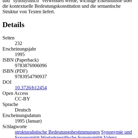
und "synonymisch" verwenden werde, wichtige Erkenntnisse über
die kontextuelle Bedeutungskonstitution und die semantische
Struktur von Texten liefert.
Details
Seiten
232
Erscheinungsjahr
1995
ISBN (Paperback)
9783876906096
ISBN (PDF)
9783954790937
DOI
10.3726/b12454
Open Access
CC-BY
Sprache
Deutsch
Erscheinungsdatum
1995 (Januar)
Schlagworte
strukturalistische Bedeutungsbestimmungen
Synonymie und
Synonymität
Wortartspezifische Synonymität
Valenz