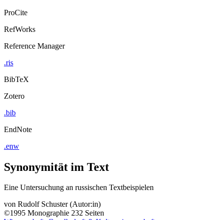
ProCite
RefWorks
Reference Manager
.ris
BibTeX
Zotero
.bib
EndNote
.enw
Synonymität im Text
Eine Untersuchung an russischen Textbeispielen
von
Rudolf Schuster (Autor:in)
©1995
Monographie
232 Seiten