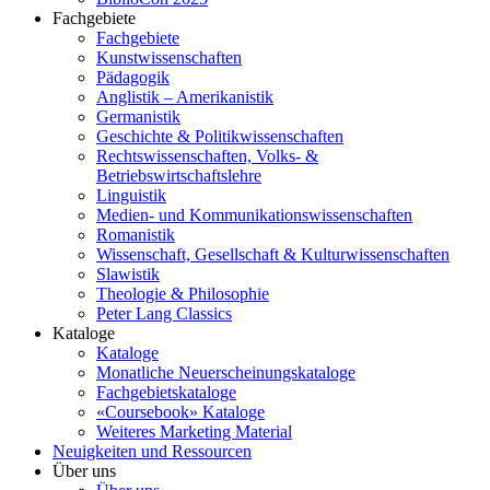
Fachgebiete
Fachgebiete
Kunstwissenschaften
Pädagogik
Anglistik – Amerikanistik
Germanistik
Geschichte & Politikwissenschaften
Rechtswissenschaften, Volks- &
Betriebswirtschaftslehre
Linguistik
Medien- und Kommunikationswissenschaften
Romanistik
Wissenschaft, Gesellschaft & Kulturwissenschaften
Slawistik
Theologie & Philosophie
Peter Lang Classics
Kataloge
Kataloge
Monatliche Neuerscheinungskataloge
Fachgebietskataloge
«Coursebook» Kataloge
Weiteres Marketing Material
Neuigkeiten und Ressourcen
Über uns