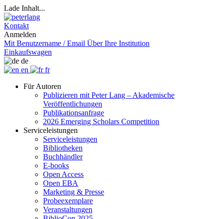
Lade Inhalt...
Kontakt
Anmelden
Mit Benutzername / Email
Über Ihre Institution
Einkaufswagen
de
en
fr
Für Autoren
Publizieren mit Peter Lang – Akademische
Veröffentlichungen
Publikationsanfrage
2026 Emerging Scholars Competition
Serviceleistungen
Serviceleistungen
Bibliotheken
Buchhändler
E-books
Open Access
Open EBA
Marketing & Presse
Probeexemplare
Veranstaltungen
BiblioCon 2025