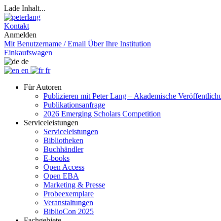
Lade Inhalt...
Kontakt
Anmelden
Mit Benutzername / Email
Über Ihre Institution
Einkaufswagen
de
en
fr
Für Autoren
Publizieren mit Peter Lang – Akademische Veröffentlic
Publikationsanfrage
2026 Emerging Scholars Competition
Serviceleistungen
Serviceleistungen
Bibliotheken
Buchhändler
E-books
Open Access
Open EBA
Marketing & Presse
Probeexemplare
Veranstaltungen
BiblioCon 2025
Fachgebiete