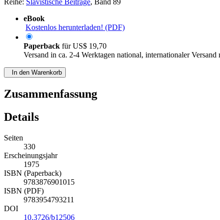
Reihe:
Slavistische Beiträge
, Band 89
eBook
Kostenlos herunterladen! (PDF)
Paperback
für
US$ 19,70
Versand in ca. 2-4 Werktagen national, internationaler Versand
In den Warenkorb
Zusammenfassung
Details
Seiten
330
Erscheinungsjahr
1975
ISBN (Paperback)
9783876901015
ISBN (PDF)
9783954793211
DOI
10.3726/b12506