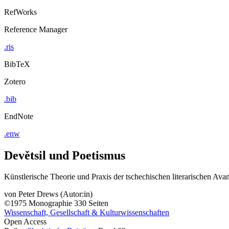
RefWorks
Reference Manager
.ris
BibTeX
Zotero
.bib
EndNote
.enw
Devětsil und Poetismus
Künstlerische Theorie und Praxis der tschechischen literarischen Avan
von
Peter Drews (Autor:in)
©1975
Monographie
330 Seiten
Wissenschaft, Gesellschaft & Kulturwissenschaften
Open Access