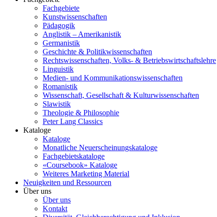
Fachgebiete
Kunstwissenschaften
Pädagogik
Anglistik – Amerikanistik
Germanistik
Geschichte & Politikwissenschaften
Rechtswissenschaften, Volks- & Betriebswirtschaftslehre
Linguistik
Medien- und Kommunikationswissenschaften
Romanistik
Wissenschaft, Gesellschaft & Kulturwissenschaften
Slawistik
Theologie & Philosophie
Peter Lang Classics
Kataloge
Kataloge
Monatliche Neuerscheinungskataloge
Fachgebietskataloge
«Coursebook» Kataloge
Weiteres Marketing Material
Neuigkeiten und Ressourcen
Über uns
Über uns
Kontakt