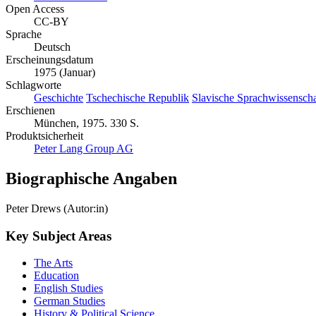
Open Access
CC-BY
Sprache
Deutsch
Erscheinungsdatum
1975 (Januar)
Schlagworte
Geschichte
Tschechische Republik
Slavische Sprachwissenscha
Erschienen
München, 1975. 330 S.
Produktsicherheit
Peter Lang Group AG
Biographische Angaben
Peter Drews (Autor:in)
Key Subject Areas
The Arts
Education
English Studies
German Studies
History & Political Science