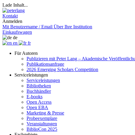
Lade Inhalt...
Kontakt
Anmelden
Mit Benutzername / Email
Über Ihre Institution
Einkaufswagen
de
en
fr
Für Autoren
Publizieren mit Peter Lang – Akademische Veröffentlic
Publikationsanfrage
2026 Emerging Scholars Competition
Serviceleistungen
Serviceleistungen
Bibliotheken
Buchhändler
E-books
Open Access
Open EBA
Marketing & Presse
Probeexemplare
Veranstaltungen
BiblioCon 2025
Fachgebiete