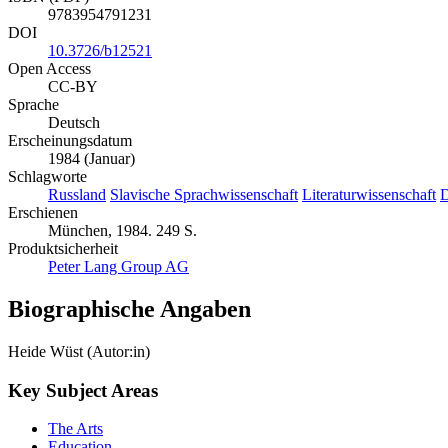
9783954791231
DOI
10.3726/b12521
Open Access
CC-BY
Sprache
Deutsch
Erscheinungsdatum
1984 (Januar)
Schlagworte
Russland
Slavische Sprachwissenschaft
Literaturwissenschaft
D
Erschienen
München, 1984. 249 S.
Produktsicherheit
Peter Lang Group AG
Biographische Angaben
Heide Wüst (Autor:in)
Key Subject Areas
The Arts
Education