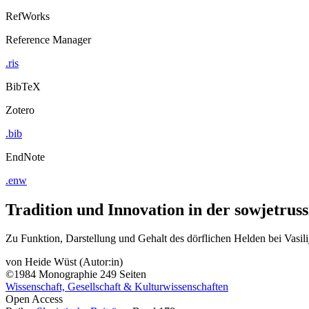
RefWorks
Reference Manager
.ris
BibTeX
Zotero
.bib
EndNote
.enw
Tradition und Innovation in der sowjetrus
Zu Funktion, Darstellung und Gehalt des dörflichen Helden bei Vasili
von
Heide Wüst (Autor:in)
©1984
Monographie
249 Seiten
Wissenschaft, Gesellschaft & Kulturwissenschaften
Open Access