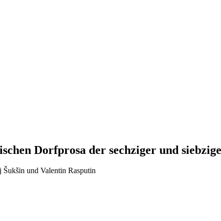
sischen Dorfprosa der sechziger und siebzig
j Šukšin und Valentin Rasputin