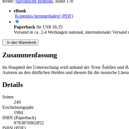
Reihe:
Slavistische Beiträge
, Band 178
eBook
Kostenlos herunterladen! (PDF)
Paperback
für
US$ 18,35
Versand in ca. 2-4 Werktagen national, internationaler Versand
In den Warenkorb
Zusammenfassung
Im Hauptteil der Untersuchung wird anhand der Texte Šukšins und Ras
Autoren an den dörflichen Helden und diesem für die russische Literat
Details
Seiten
249
Erscheinungsjahr
1984
ISBN (Paperback)
9783876902852
ISBN (PDF)