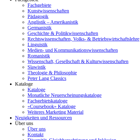
Fachgebiete
Kunstwissenschaften
Pädagogik
Anglistik – Amerikanistik
Germanistik
Geschichte & Politikwissenschaften
Rechtswissenschaften, Volks- & Betriebswirtschaftslehre
Linguistik
Medien- und Kommunikationswissenschaften
Romanistik
Wissenschaft, Gesellschaft & Kulturwissenschaften
Slawistik
Theologie & Philosophie
Peter Lang Classics
Kataloge
Kataloge
Monatliche Neuerscheinungskataloge
Fachgebietskataloge
«Coursebook» Kataloge
Weiteres Marketing Material
Neuigkeiten und Ressourcen
Über uns
Über uns
Kontakt