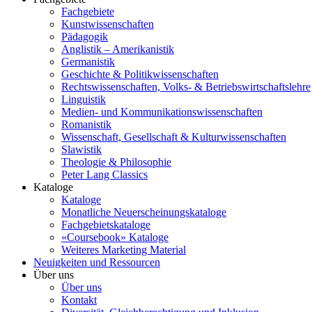
Fachgebiete
Kunstwissenschaften
Pädagogik
Anglistik – Amerikanistik
Germanistik
Geschichte & Politikwissenschaften
Rechtswissenschaften, Volks- & Betriebswirtschaftslehre
Linguistik
Medien- und Kommunikationswissenschaften
Romanistik
Wissenschaft, Gesellschaft & Kulturwissenschaften
Slawistik
Theologie & Philosophie
Peter Lang Classics
Kataloge
Kataloge
Monatliche Neuerscheinungskataloge
Fachgebietskataloge
«Coursebook» Kataloge
Weiteres Marketing Material
Neuigkeiten und Ressourcen
Über uns
Über uns
Kontakt