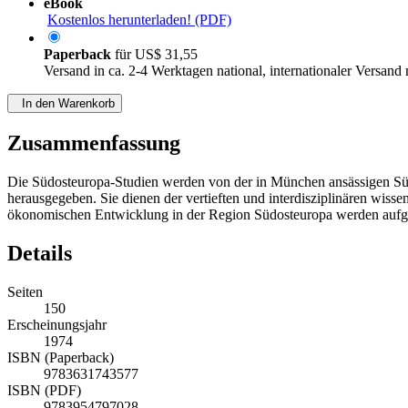
eBook
Kostenlos herunterladen! (PDF)
Paperback
für
US$ 31,55
Versand in ca. 2-4 Werktagen national, internationaler Versand
In den Warenkorb
Zusammenfassung
Die Südosteuropa-Studien werden von der in München ansässigen Süd
herausgegeben. Sie dienen der vertieften und interdisziplinären wiss
ökonomischen Entwicklung in der Region Südosteuropa werden aufgeg
Details
Seiten
150
Erscheinungsjahr
1974
ISBN (Paperback)
9783631743577
ISBN (PDF)
9783954797028