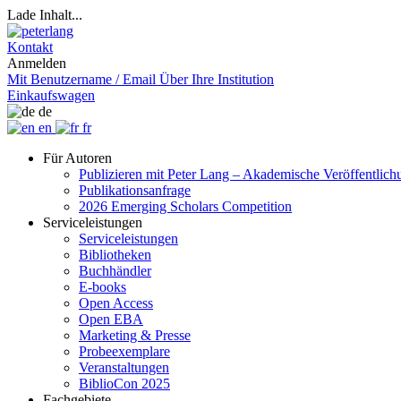
Lade Inhalt...
Kontakt
Anmelden
Mit Benutzername / Email
Über Ihre Institution
Einkaufswagen
de
en
fr
Für Autoren
Publizieren mit Peter Lang – Akademische Veröffentlic
Publikationsanfrage
2026 Emerging Scholars Competition
Serviceleistungen
Serviceleistungen
Bibliotheken
Buchhändler
E-books
Open Access
Open EBA
Marketing & Presse
Probeexemplare
Veranstaltungen
BiblioCon 2025
Fachgebiete