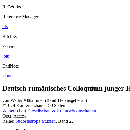
RefWorks
Reference Manager
.ris
BibTeX
Zotero
.bib
EndNote
.enw
Deutsch-rumänisches Colloquium junger His
von
Walter Althammer (Band-Herausgeber:in)
©1974
Konferenzband
150 Seiten
Wissenschaft, Gesellschaft & Kulturwissenschaften
Open Access
Reihe:
Südosteuropa-Studien
, Band 22