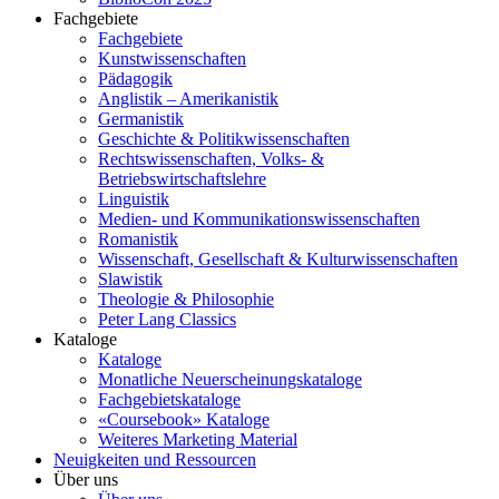
Fachgebiete
Fachgebiete
Kunstwissenschaften
Pädagogik
Anglistik – Amerikanistik
Germanistik
Geschichte & Politikwissenschaften
Rechtswissenschaften, Volks- &
Betriebswirtschaftslehre
Linguistik
Medien- und Kommunikationswissenschaften
Romanistik
Wissenschaft, Gesellschaft & Kulturwissenschaften
Slawistik
Theologie & Philosophie
Peter Lang Classics
Kataloge
Kataloge
Monatliche Neuerscheinungskataloge
Fachgebietskataloge
«Coursebook» Kataloge
Weiteres Marketing Material
Neuigkeiten und Ressourcen
Über uns