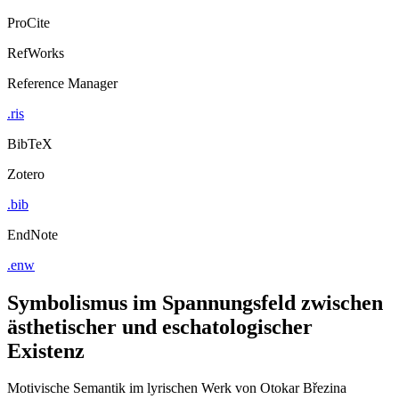
ProCite
RefWorks
Reference Manager
.ris
BibTeX
Zotero
.bib
EndNote
.enw
Symbolismus im Spannungsfeld zwischen
ästhetischer und eschatologischer
Existenz
Motivische Semantik im lyrischen Werk von Otokar Březina