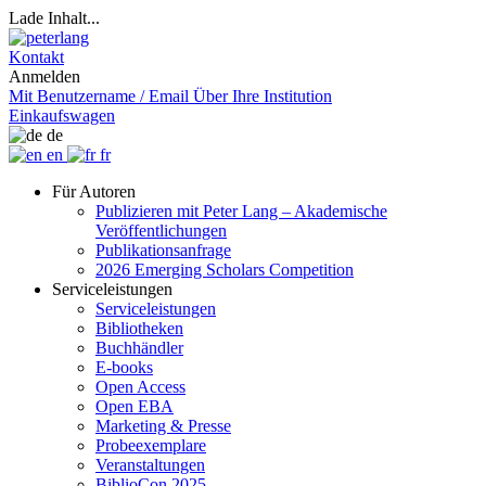
Lade Inhalt...
Kontakt
Anmelden
Mit Benutzername / Email
Über Ihre Institution
Einkaufswagen
de
en
fr
Für Autoren
Publizieren mit Peter Lang – Akademische
Veröffentlichungen
Publikationsanfrage
2026 Emerging Scholars Competition
Serviceleistungen
Serviceleistungen
Bibliotheken
Buchhändler
E-books
Open Access
Open EBA
Marketing & Presse
Probeexemplare
Veranstaltungen
BiblioCon 2025