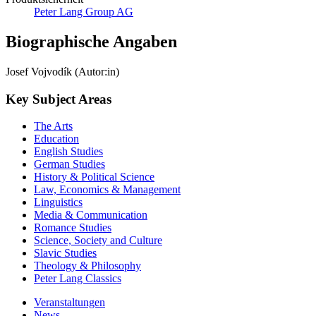
Peter Lang Group AG
Biographische Angaben
Josef Vojvodík (Autor:in)
Key Subject Areas
The Arts
Education
English Studies
German Studies
History & Political Science
Law, Economics & Management
Linguistics
Media & Communication
Romance Studies
Science, Society and Culture
Slavic Studies
Theology & Philosophy
Peter Lang Classics
Veranstaltungen
News