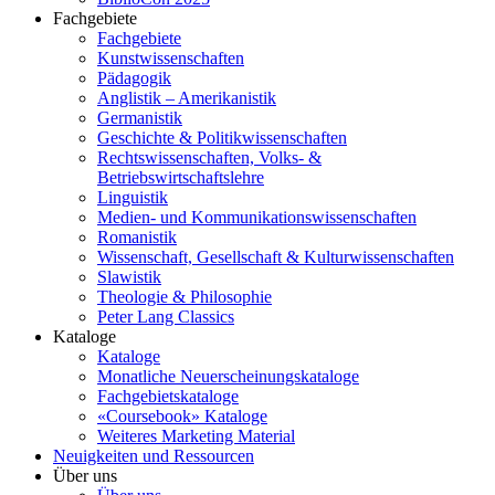
Fachgebiete
Fachgebiete
Kunstwissenschaften
Pädagogik
Anglistik – Amerikanistik
Germanistik
Geschichte & Politikwissenschaften
Rechtswissenschaften, Volks- &
Betriebswirtschaftslehre
Linguistik
Medien- und Kommunikationswissenschaften
Romanistik
Wissenschaft, Gesellschaft & Kulturwissenschaften
Slawistik
Theologie & Philosophie
Peter Lang Classics
Kataloge
Kataloge
Monatliche Neuerscheinungskataloge
Fachgebietskataloge
«Coursebook» Kataloge
Weiteres Marketing Material
Neuigkeiten und Ressourcen
Über uns