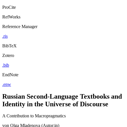
ProCite
RefWorks
Reference Manager
.ris
BibTeX
Zotero
.bib
EndNote
.enw
Russian Second-Language Textbooks and
Identity in the Universe of Discourse
A Contribution to Macropragmatics
von
Olga Mladenova (Autor:in)