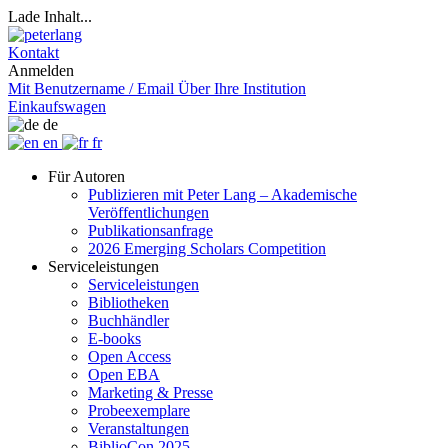
Lade Inhalt...
Kontakt
Anmelden
Mit Benutzername / Email
Über Ihre Institution
Einkaufswagen
de
en
fr
Für Autoren
Publizieren mit Peter Lang – Akademische
Veröffentlichungen
Publikationsanfrage
2026 Emerging Scholars Competition
Serviceleistungen
Serviceleistungen
Bibliotheken
Buchhändler
E-books
Open Access
Open EBA
Marketing & Presse
Probeexemplare
Veranstaltungen
BiblioCon 2025