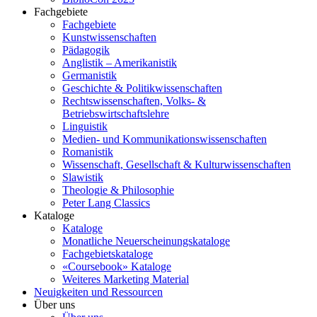
Fachgebiete
Fachgebiete
Kunstwissenschaften
Pädagogik
Anglistik – Amerikanistik
Germanistik
Geschichte & Politikwissenschaften
Rechtswissenschaften, Volks- &
Betriebswirtschaftslehre
Linguistik
Medien- und Kommunikationswissenschaften
Romanistik
Wissenschaft, Gesellschaft & Kulturwissenschaften
Slawistik
Theologie & Philosophie
Peter Lang Classics
Kataloge
Kataloge
Monatliche Neuerscheinungskataloge
Fachgebietskataloge
«Coursebook» Kataloge
Weiteres Marketing Material
Neuigkeiten und Ressourcen
Über uns