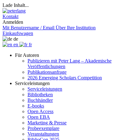
Lade Inhalt...
Kontakt
Anmelden
Mit Benutzername / Email
Über Ihre Institution
Einkaufswagen
de
en
fr
Für Autoren
Publizieren mit Peter Lang – Akademische
Veröffentlichungen
Publikationsanfrage
2026 Emerging Scholars Competition
Serviceleistungen
Serviceleistungen
Bibliotheken
Buchhändler
E-books
Open Access
Open EBA
Marketing & Presse
Probeexemplare
Veranstaltungen
BiblioCon 2025