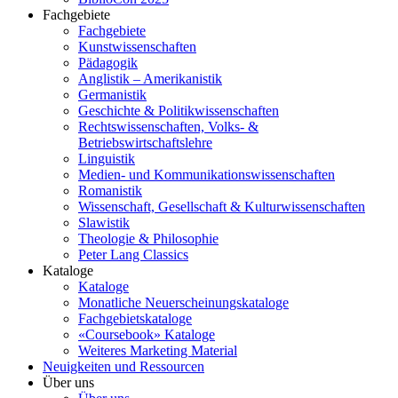
Fachgebiete
Fachgebiete
Kunstwissenschaften
Pädagogik
Anglistik – Amerikanistik
Germanistik
Geschichte & Politikwissenschaften
Rechtswissenschaften, Volks- &
Betriebswirtschaftslehre
Linguistik
Medien- und Kommunikationswissenschaften
Romanistik
Wissenschaft, Gesellschaft & Kulturwissenschaften
Slawistik
Theologie & Philosophie
Peter Lang Classics
Kataloge
Kataloge
Monatliche Neuerscheinungskataloge
Fachgebietskataloge
«Coursebook» Kataloge
Weiteres Marketing Material
Neuigkeiten und Ressourcen
Über uns