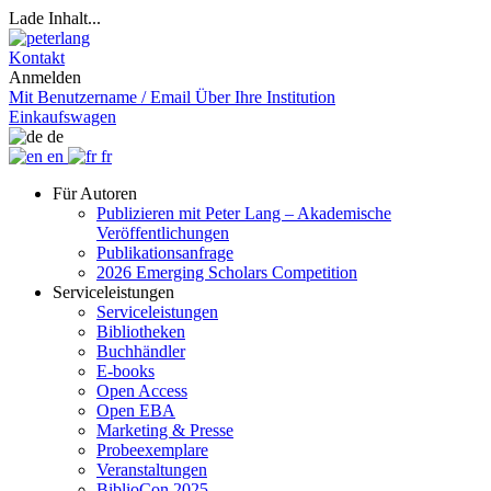
Lade Inhalt...
Kontakt
Anmelden
Mit Benutzername / Email
Über Ihre Institution
Einkaufswagen
de
en
fr
Für Autoren
Publizieren mit Peter Lang – Akademische
Veröffentlichungen
Publikationsanfrage
2026 Emerging Scholars Competition
Serviceleistungen
Serviceleistungen
Bibliotheken
Buchhändler
E-books
Open Access
Open EBA
Marketing & Presse
Probeexemplare
Veranstaltungen
BiblioCon 2025