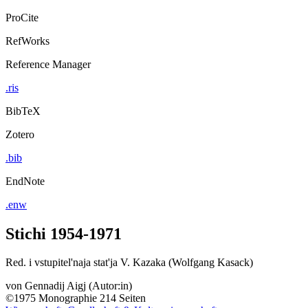
ProCite
RefWorks
Reference Manager
.ris
BibTeX
Zotero
.bib
EndNote
.enw
Stichi 1954-1971
Red. i vstupitel'naja stat'ja V. Kazaka (Wolfgang Kasack)
von
Gennadij Aigj (Autor:in)
©1975
Monographie
214 Seiten