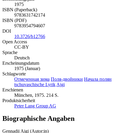
1975
ISBN (Paperback)
9783631742174
ISBN (PDF)
9783954794607
DOI
10.3726/b12766
Open Access
CC-BY
Sprache
Deutsch
Erscheinungsdatum
1975 (Januar)
Schlagworte
Отмеченная зима
Поля-двойники
Начала полян
tschuvaschische Lyrik
Ajgi
Erschienen
München, 1975. 214 S.
Produktsicherheit
Peter Lang Group AG
Biographische Angaben
Gennadij Aigj (Autor:in)