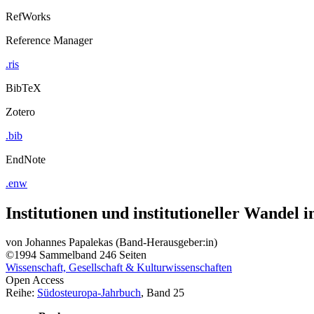
RefWorks
Reference Manager
.ris
BibTeX
Zotero
.bib
EndNote
.enw
Institutionen und institutioneller Wandel 
von
Johannes Papalekas (Band-Herausgeber:in)
©1994
Sammelband
246 Seiten
Wissenschaft, Gesellschaft & Kulturwissenschaften
Open Access
Reihe:
Südosteuropa-Jahrbuch
, Band 25