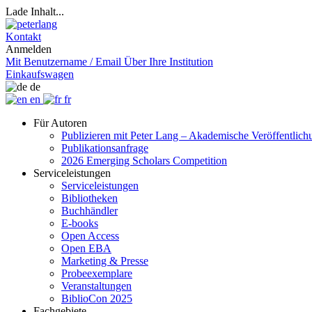
Lade Inhalt...
Kontakt
Anmelden
Mit Benutzername / Email
Über Ihre Institution
Einkaufswagen
de
en
fr
Für Autoren
Publizieren mit Peter Lang – Akademische Veröffentlic
Publikationsanfrage
2026 Emerging Scholars Competition
Serviceleistungen
Serviceleistungen
Bibliotheken
Buchhändler
E-books
Open Access
Open EBA
Marketing & Presse
Probeexemplare
Veranstaltungen
BiblioCon 2025
Fachgebiete