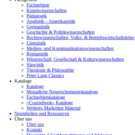
Fachgebiete
Kunstwissenschaften
Pädagogik
Anglistik – Amerikanistik
Germanistik
Geschichte & Politikwissenschaften
Rechtswissenschaften, Volks- & Betriebswirtschaftslehre
Linguistik
Medien- und Kommunikationswissenschaften
Romanistik
Wissenschaft, Gesellschaft & Kulturwissenschaften
Slawistik
Theologie & Philosophie
Peter Lang Classics
Kataloge
Kataloge
Monatliche Neuerscheinungskataloge
Fachgebietskataloge
«Coursebook» Kataloge
Weiteres Marketing Material
Neuigkeiten und Ressourcen
Über uns
Über uns
Kontakt