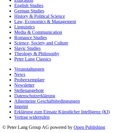
Education
English Studies
German Studies
History & Political Science
Law, Economics & Management
Linguistics
Media & Communication
Romance Studies
Science, Society and Culture
Slavic Studies
Theology & Philosophy
Peter Lang Classics
Veranstaltungen
News
Probeexemplare
Newsletter
Stellenangebote
Datenschutzerklärung
Allgemeine Geschäftsbedingungen
Imprint
Erklärung zum Einsatz Künstlicher Intelligenz (KI)
Vertrag widerrufen
© Peter Lang Group AG
powered by
Open Publishing