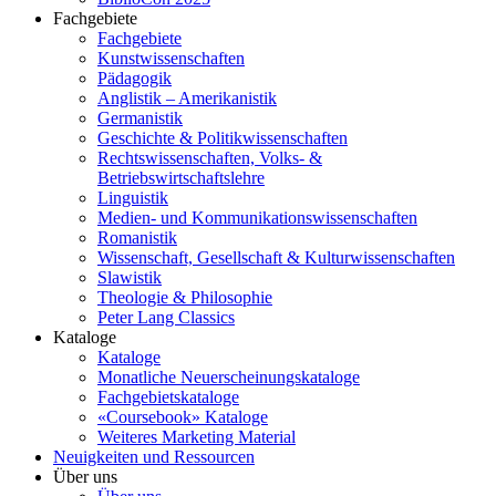
Fachgebiete
Fachgebiete
Kunstwissenschaften
Pädagogik
Anglistik – Amerikanistik
Germanistik
Geschichte & Politikwissenschaften
Rechtswissenschaften, Volks- &
Betriebswirtschaftslehre
Linguistik
Medien- und Kommunikationswissenschaften
Romanistik
Wissenschaft, Gesellschaft & Kulturwissenschaften
Slawistik
Theologie & Philosophie
Peter Lang Classics
Kataloge
Kataloge
Monatliche Neuerscheinungskataloge
Fachgebietskataloge
«Coursebook» Kataloge
Weiteres Marketing Material
Neuigkeiten und Ressourcen
Über uns