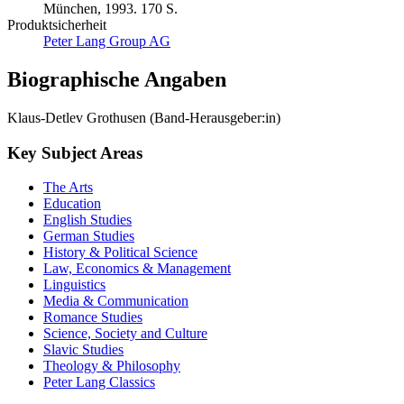
München, 1993. 170 S.
Produktsicherheit
Peter Lang Group AG
Biographische Angaben
Klaus-Detlev Grothusen (Band-Herausgeber:in)
Key Subject Areas
The Arts
Education
English Studies
German Studies
History & Political Science
Law, Economics & Management
Linguistics
Media & Communication
Romance Studies
Science, Society and Culture
Slavic Studies
Theology & Philosophy
Peter Lang Classics