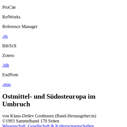
ProCite
RefWorks
Reference Manager
.ris
BibTeX
Zotero
.bib
EndNote
.enw
Ostmittel- und Südosteuropa im
Umbruch
von
Klaus-Detlev Grothusen (Band-Herausgeber:in)
©1993
Sammelband
170 Seiten
Wissenschaft, Gesellschaft & Kulturwissenschaften