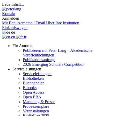
Lade Inhalt...
Kontakt
Anmelden
Mit Benutzername / Email
Über Ihre Institution
Einkaufswagen
de
en
fr
Für Autoren
Publizieren mit Peter Lang – Akademische
Veröffentlichungen
Publikationsanfrage
2026 Emerging Scholars Competition
Serviceleistungen
Serviceleistungen
Bibliotheken
Buchhändler
E-books
Open Access
Open EBA
Marketing & Presse
Probeexemplare
Veranstaltungen
BiblioCon 2025