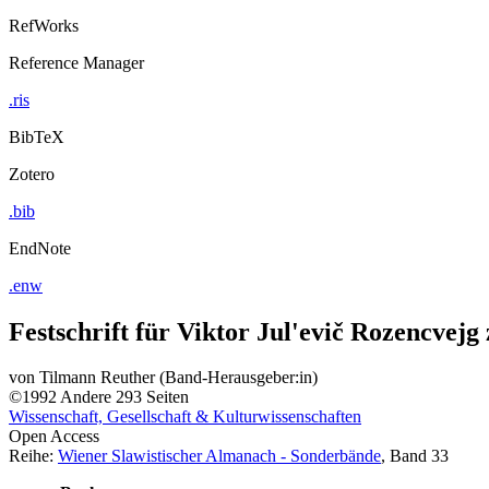
RefWorks
Reference Manager
.ris
BibTeX
Zotero
.bib
EndNote
.enw
Festschrift für Viktor Jul'evič Rozencvejg
von
Tilmann Reuther (Band-Herausgeber:in)
©1992
Andere
293 Seiten
Wissenschaft, Gesellschaft & Kulturwissenschaften
Open Access
Reihe:
Wiener Slawistischer Almanach - Sonderbände
, Band 33