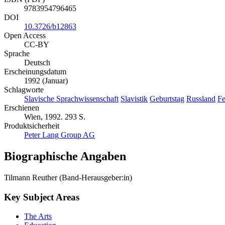
9783954796465
DOI
10.3726/b12863
Open Access
CC-BY
Sprache
Deutsch
Erscheinungsdatum
1992 (Januar)
Schlagworte
Slavische Sprachwissenschaft
Slavistik
Geburtstag
Russland
Fe
Erschienen
Wien, 1992. 293 S.
Produktsicherheit
Peter Lang Group AG
Biographische Angaben
Tilmann Reuther (Band-Herausgeber:in)
Key Subject Areas
The Arts