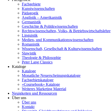
Fachgebiete
Kunstwissenschaften
Pädagogik
Anglistik – Amerikanistik
Germanistik
Geschichte & Politikwissenschaften
Rechtswissenschaften, Volks- & Betriebswirtschaftslehre
Linguistik
Medien- und Kommunikationswissenschaften
Romanistik
Wissenschaft, Gesellschaft & Kulturwissenschaften
Slawistik
Theologie & Philosophie
Peter Lang Classics
Kataloge
Kataloge
Monatliche Neuerscheinungskataloge
Fachgebietskataloge
«Coursebook» Kataloge
Weiteres Marketing Material
Neuigkeiten und Ressourcen
Über uns
Über uns
Kontakt