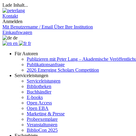
Lade Inhalt...
Kontakt
Anmelden
Mit Benutzername / Email
Über Ihre Institution
Einkaufswagen
de
en
fr
Für Autoren
Publizieren mit Peter Lang – Akademische Veröffentlic
Publikationsanfrage
2026 Emerging Scholars Competition
Serviceleistungen
Serviceleistungen
Bibliotheken
Buchhändler
E-books
Open Access
Open EBA
Marketing & Presse
Probeexemplare
Veranstaltungen
BiblioCon 2025
Fachgebiete