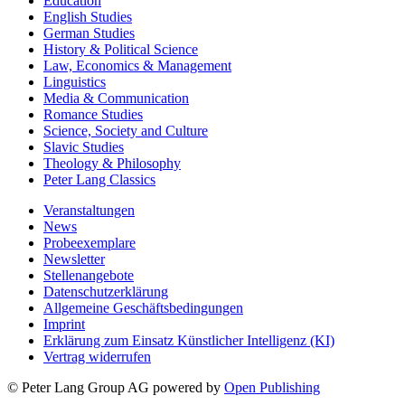
Education
English Studies
German Studies
History & Political Science
Law, Economics & Management
Linguistics
Media & Communication
Romance Studies
Science, Society and Culture
Slavic Studies
Theology & Philosophy
Peter Lang Classics
Veranstaltungen
News
Probeexemplare
Newsletter
Stellenangebote
Datenschutzerklärung
Allgemeine Geschäftsbedingungen
Imprint
Erklärung zum Einsatz Künstlicher Intelligenz (KI)
Vertrag widerrufen
© Peter Lang Group AG
powered by
Open Publishing