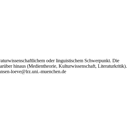
eraturwissenschaftlichem oder linguistischem Schwerpunkt. Die
rüber hinaus (Medientheorie, Kulturwissenschaft, Literaturkritik).
.hansen-loeve@lrz.uni.-muenchen.de