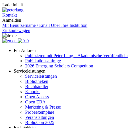
Lade Inhalt...
Kontakt
Anmelden
Mit Benutzername / Email
Über Ihre Institution
Einkaufswagen
de
en
fr
Für Autoren
Publizieren mit Peter Lang – Akademische Veröffentlic
Publikationsanfrage
2026 Emerging Scholars Competition
Serviceleistungen
Serviceleistungen
Bibliotheken
Buchhändler
E-books
Open Access
Open EBA
Marketing & Presse
Probeexemplare
Veranstaltungen
BiblioCon 2025
Fachgebiete