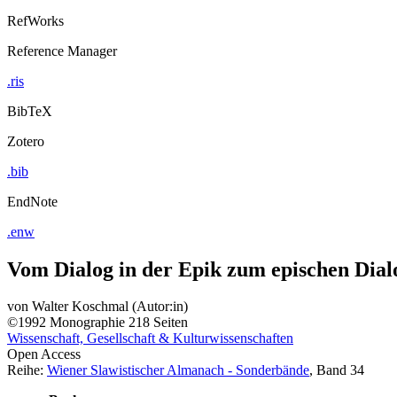
RefWorks
Reference Manager
.ris
BibTeX
Zotero
.bib
EndNote
.enw
Vom Dialog in der Epik zum epischen Dial
von
Walter Koschmal (Autor:in)
©1992
Monographie
218 Seiten
Wissenschaft, Gesellschaft & Kulturwissenschaften
Open Access
Reihe:
Wiener Slawistischer Almanach - Sonderbände
, Band 34