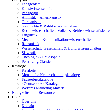
Fachgebiete
Kunstwissenschaften
Pädagogik
Anglistik – Amerikanistik
Germanistik
Geschichte & Politikwissenschaften
Rechtswissenschaften, Volks- & Betriebswirtschaftslehre
Linguistik
Medien- und Kommunikationswissenschaften
Romanistik
Wissenschaft, Gesellschaft & Kulturwissenschaften
Slawistik
Theologie & Philosophie
Peter Lang Classics
Kataloge
Kataloge
Monatliche Neuerscheinungskataloge
Fachgebietskataloge
«Coursebook» Kataloge
Weiteres Marketing Material
Neuigkeiten und Ressourcen
Über uns
Über uns
Kontakt