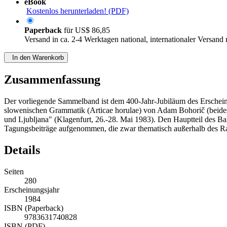
eBook
Kostenlos herunterladen! (PDF)
Paperback
für
US$ 86,85
Versand in ca. 2-4 Werktagen national, internationaler Versand
In den Warenkorb
Zusammenfassung
Der vorliegende Sammelband ist dem 400-Jahr-Jubiläum des Erscheine
slowenischen Grammatik (Articae horulae) von Adam Bohorič (beides 
und Ljubljana" (Klagenfurt, 26.-28. Mai 1983). Den Hauptteil des 
Tagungsbeiträge aufgenommen, die zwar thematisch außerhalb des Rahm
Details
Seiten
280
Erscheinungsjahr
1984
ISBN (Paperback)
9783631740828
ISBN (PDF)