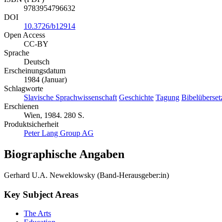
9783954796632
DOI
10.3726/b12914
Open Access
CC-BY
Sprache
Deutsch
Erscheinungsdatum
1984 (Januar)
Schlagworte
Slavische Sprachwissenschaft
Geschichte
Tagung
Bibelüberse
Erschienen
Wien, 1984. 280 S.
Produktsicherheit
Peter Lang Group AG
Biographische Angaben
Gerhard U.A. Neweklowsky (Band-Herausgeber:in)
Key Subject Areas
The Arts