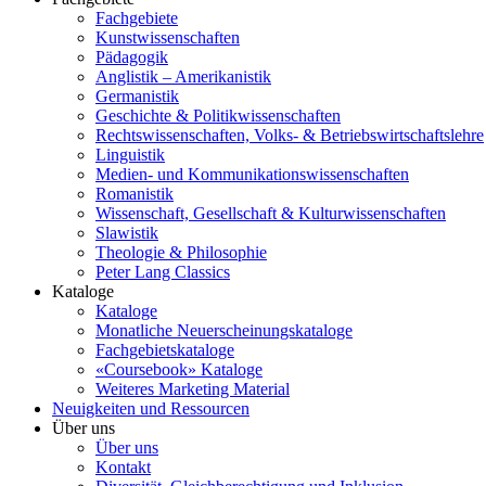
Fachgebiete
Kunstwissenschaften
Pädagogik
Anglistik – Amerikanistik
Germanistik
Geschichte & Politikwissenschaften
Rechtswissenschaften, Volks- & Betriebswirtschaftslehre
Linguistik
Medien- und Kommunikationswissenschaften
Romanistik
Wissenschaft, Gesellschaft & Kulturwissenschaften
Slawistik
Theologie & Philosophie
Peter Lang Classics
Kataloge
Kataloge
Monatliche Neuerscheinungskataloge
Fachgebietskataloge
«Coursebook» Kataloge
Weiteres Marketing Material
Neuigkeiten und Ressourcen
Über uns
Über uns
Kontakt