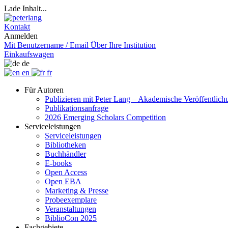
Lade Inhalt...
Kontakt
Anmelden
Mit Benutzername / Email
Über Ihre Institution
Einkaufswagen
de
en
fr
Für Autoren
Publizieren mit Peter Lang – Akademische Veröffentlic
Publikationsanfrage
2026 Emerging Scholars Competition
Serviceleistungen
Serviceleistungen
Bibliotheken
Buchhändler
E-books
Open Access
Open EBA
Marketing & Presse
Probeexemplare
Veranstaltungen
BiblioCon 2025
Fachgebiete