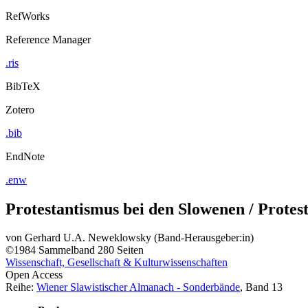
RefWorks
Reference Manager
.ris
BibTeX
Zotero
.bib
EndNote
.enw
Protestantismus bei den Slowenen / Protes
von
Gerhard U.A. Neweklowsky (Band-Herausgeber:in)
©1984
Sammelband
280 Seiten
Wissenschaft, Gesellschaft & Kulturwissenschaften
Open Access
Reihe:
Wiener Slawistischer Almanach - Sonderbände
, Band 13