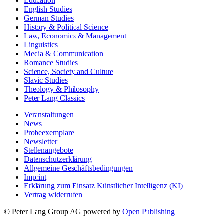
Education
English Studies
German Studies
History & Political Science
Law, Economics & Management
Linguistics
Media & Communication
Romance Studies
Science, Society and Culture
Slavic Studies
Theology & Philosophy
Peter Lang Classics
Veranstaltungen
News
Probeexemplare
Newsletter
Stellenangebote
Datenschutzerklärung
Allgemeine Geschäftsbedingungen
Imprint
Erklärung zum Einsatz Künstlicher Intelligenz (KI)
Vertrag widerrufen
© Peter Lang Group AG
powered by
Open Publishing