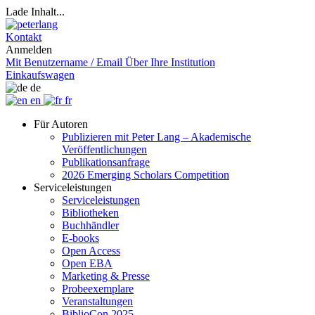
Lade Inhalt...
Kontakt
Anmelden
Mit Benutzername / Email
Über Ihre Institution
Einkaufswagen
de
en
fr
Für Autoren
Publizieren mit Peter Lang – Akademische
Veröffentlichungen
Publikationsanfrage
2026 Emerging Scholars Competition
Serviceleistungen
Serviceleistungen
Bibliotheken
Buchhändler
E-books
Open Access
Open EBA
Marketing & Presse
Probeexemplare
Veranstaltungen
BiblioCon 2025