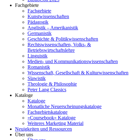
Fachgebiete
Fachgebiete
Kunstwissenschaften
Pädagogik
Anglistik – Amerikanistik
Germanistik
Geschichte & Politikwissenschaften
Rechtswissenschaften, Volks- &
Betriebswirtschaftslehre
Linguistik
Medien- und Kommunikationswissenschaften
Romanistik
Wissenschaft, Gesellschaft & Kulturwissenschaften
Slawistik
Theologie & Philosophie
Peter Lang Classics
Kataloge
Kataloge
Monatliche Neuerscheinungskataloge
Fachgebietskataloge
«Coursebook» Kataloge
Weiteres Marketing Material
Neuigkeiten und Ressourcen
Über uns