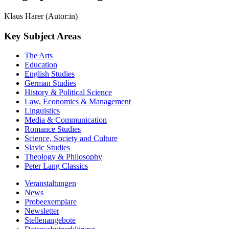
Klaus Harer (Autor:in)
Key Subject Areas
The Arts
Education
English Studies
German Studies
History & Political Science
Law, Economics & Management
Linguistics
Media & Communication
Romance Studies
Science, Society and Culture
Slavic Studies
Theology & Philosophy
Peter Lang Classics
Veranstaltungen
News
Probeexemplare
Newsletter
Stellenangebote