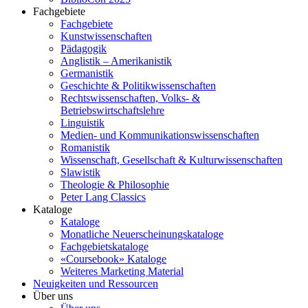
Fachgebiete
Fachgebiete
Kunstwissenschaften
Pädagogik
Anglistik – Amerikanistik
Germanistik
Geschichte & Politikwissenschaften
Rechtswissenschaften, Volks- &
Betriebswirtschaftslehre
Linguistik
Medien- und Kommunikationswissenschaften
Romanistik
Wissenschaft, Gesellschaft & Kulturwissenschaften
Slawistik
Theologie & Philosophie
Peter Lang Classics
Kataloge
Kataloge
Monatliche Neuerscheinungskataloge
Fachgebietskataloge
«Coursebook» Kataloge
Weiteres Marketing Material
Neuigkeiten und Ressourcen
Über uns