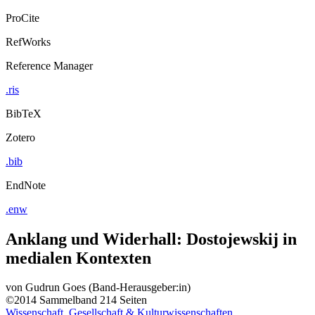
ProCite
RefWorks
Reference Manager
.ris
BibTeX
Zotero
.bib
EndNote
.enw
Anklang und Widerhall: Dostojewskij in
medialen Kontexten
von
Gudrun Goes (Band-Herausgeber:in)
©2014
Sammelband
214 Seiten
Wissenschaft, Gesellschaft & Kulturwissenschaften