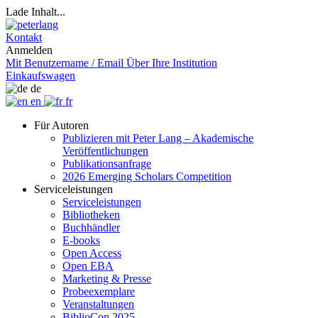
Lade Inhalt...
Kontakt
Anmelden
Mit Benutzername / Email
Über Ihre Institution
Einkaufswagen
de
en
fr
Für Autoren
Publizieren mit Peter Lang – Akademische
Veröffentlichungen
Publikationsanfrage
2026 Emerging Scholars Competition
Serviceleistungen
Serviceleistungen
Bibliotheken
Buchhändler
E-books
Open Access
Open EBA
Marketing & Presse
Probeexemplare
Veranstaltungen
BiblioCon 2025