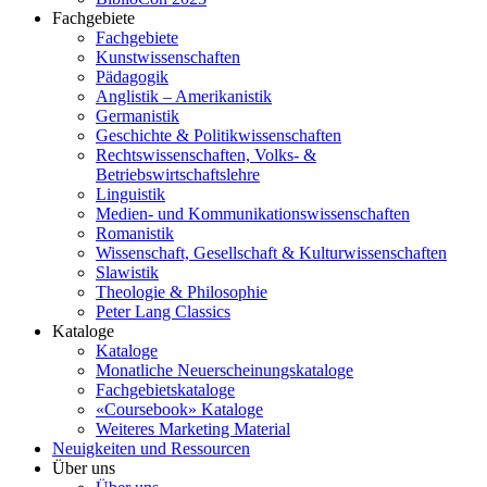
Fachgebiete
Fachgebiete
Kunstwissenschaften
Pädagogik
Anglistik – Amerikanistik
Germanistik
Geschichte & Politikwissenschaften
Rechtswissenschaften, Volks- &
Betriebswirtschaftslehre
Linguistik
Medien- und Kommunikationswissenschaften
Romanistik
Wissenschaft, Gesellschaft & Kulturwissenschaften
Slawistik
Theologie & Philosophie
Peter Lang Classics
Kataloge
Kataloge
Monatliche Neuerscheinungskataloge
Fachgebietskataloge
«Coursebook» Kataloge
Weiteres Marketing Material
Neuigkeiten und Ressourcen
Über uns