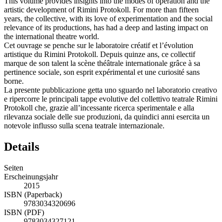
This volume provides insights into the modes of operation and the
artistic development of Rimini Protokoll. For more than fifteen
years, the collective, with its love of experimentation and the social
relevance of its productions, has had a deep and lasting impact on
the international theatre world.
Cet ouvrage se penche sur le laboratoire créatif et l’évolution
artistique du Rimini Protokoll. Depuis quinze ans, ce collectif
marque de son talent la scène théâtrale internationale grâce à sa
pertinence sociale, son esprit expérimental et une curiosité sans
borne.
La presente pubblicazione getta uno sguardo nel laboratorio creativo
e ripercorre le principali tappe evolutive del collettivo teatrale Rimini
Protokoll che, grazie all’incessante ricerca sperimentale e alla
rilevanza sociale delle sue produzioni, da quindici anni esercita un
notevole influsso sulla scena teatrale internazionale.
Details
Seiten
Erscheinungsjahr
2015
ISBN (Paperback)
9783034320696
ISBN (PDF)
9783034327121