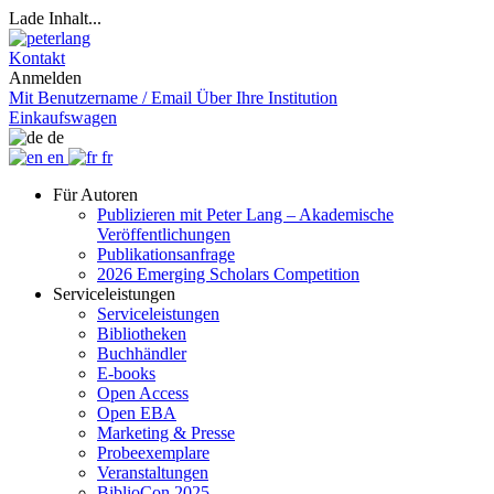
Lade Inhalt...
Kontakt
Anmelden
Mit Benutzername / Email
Über Ihre Institution
Einkaufswagen
de
en
fr
Für Autoren
Publizieren mit Peter Lang – Akademische
Veröffentlichungen
Publikationsanfrage
2026 Emerging Scholars Competition
Serviceleistungen
Serviceleistungen
Bibliotheken
Buchhändler
E-books
Open Access
Open EBA
Marketing & Presse
Probeexemplare
Veranstaltungen
BiblioCon 2025