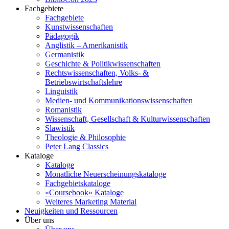
Fachgebiete
Fachgebiete
Kunstwissenschaften
Pädagogik
Anglistik – Amerikanistik
Germanistik
Geschichte & Politikwissenschaften
Rechtswissenschaften, Volks- &
Betriebswirtschaftslehre
Linguistik
Medien- und Kommunikationswissenschaften
Romanistik
Wissenschaft, Gesellschaft & Kulturwissenschaften
Slawistik
Theologie & Philosophie
Peter Lang Classics
Kataloge
Kataloge
Monatliche Neuerscheinungskataloge
Fachgebietskataloge
«Coursebook» Kataloge
Weiteres Marketing Material
Neuigkeiten und Ressourcen
Über uns