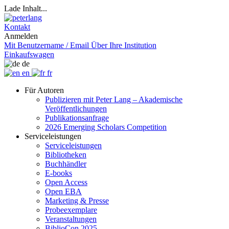
Lade Inhalt...
Kontakt
Anmelden
Mit Benutzername / Email
Über Ihre Institution
Einkaufswagen
de
en
fr
Für Autoren
Publizieren mit Peter Lang – Akademische
Veröffentlichungen
Publikationsanfrage
2026 Emerging Scholars Competition
Serviceleistungen
Serviceleistungen
Bibliotheken
Buchhändler
E-books
Open Access
Open EBA
Marketing & Presse
Probeexemplare
Veranstaltungen
BiblioCon 2025