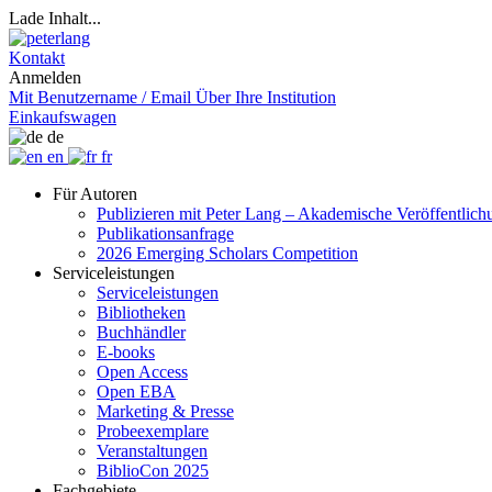
Lade Inhalt...
Kontakt
Anmelden
Mit Benutzername / Email
Über Ihre Institution
Einkaufswagen
de
en
fr
Für Autoren
Publizieren mit Peter Lang – Akademische Veröffentlic
Publikationsanfrage
2026 Emerging Scholars Competition
Serviceleistungen
Serviceleistungen
Bibliotheken
Buchhändler
E-books
Open Access
Open EBA
Marketing & Presse
Probeexemplare
Veranstaltungen
BiblioCon 2025
Fachgebiete