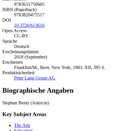
9783631750605
ISBN (Paperback)
9783820475517
DOI
10.3726/b13616
Open Access
CC-BY
Sprache
Deutsch
Erscheinungsdatum
2018 (September)
Erschienen
Frankfurt/M., Bern, New York, 1983. XII, 395 S.
Produktsicherheit
Peter Lang Group AG
Biographische Angaben
Stephan Bentz (Autor:in)
Key Subject Areas
The Arts
Education