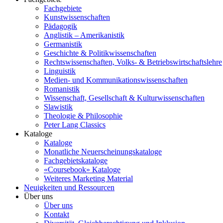
Fachgebiete
Kunstwissenschaften
Pädagogik
Anglistik – Amerikanistik
Germanistik
Geschichte & Politikwissenschaften
Rechtswissenschaften, Volks- & Betriebswirtschaftslehre
Linguistik
Medien- und Kommunikationswissenschaften
Romanistik
Wissenschaft, Gesellschaft & Kulturwissenschaften
Slawistik
Theologie & Philosophie
Peter Lang Classics
Kataloge
Kataloge
Monatliche Neuerscheinungskataloge
Fachgebietskataloge
«Coursebook» Kataloge
Weiteres Marketing Material
Neuigkeiten und Ressourcen
Über uns
Über uns
Kontakt