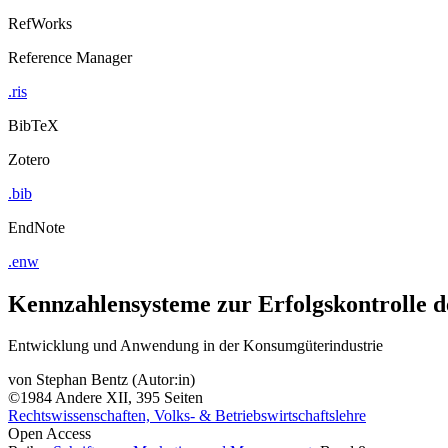
RefWorks
Reference Manager
.ris
BibTeX
Zotero
.bib
EndNote
.enw
Kennzahlensysteme zur Erfolgskontrolle d
Entwicklung und Anwendung in der Konsumgüterindustrie
von
Stephan Bentz (Autor:in)
©1984
Andere
XII, 395 Seiten
Rechtswissenschaften, Volks- & Betriebswirtschaftslehre
Open Access