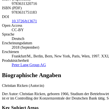
9783631320716
ISBN (PDF)
9783631751183
DOI
10.3726/b13671
Open Access
CC-BY
Sprache
Deutsch
Erscheinungsdatum
2018 (September)
Erschienen
Frankfurt/M., Berlin, Bern, New York, Paris, Wien, 1997. XXI,
Produktsicherheit
Peter Lang Group AG
Biographische Angaben
Christian Ricken (Autor:in)
Der Autor: Christian Ricken, geboren 1966, Studium der Betriebswirt
ist er im Controlling der Konzernzentrale der Deutschen Bank tätig
Key Subject Areas