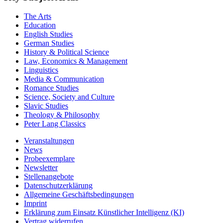
The Arts
Education
English Studies
German Studies
History & Political Science
Law, Economics & Management
Linguistics
Media & Communication
Romance Studies
Science, Society and Culture
Slavic Studies
Theology & Philosophy
Peter Lang Classics
Veranstaltungen
News
Probeexemplare
Newsletter
Stellenangebote
Datenschutzerklärung
Allgemeine Geschäftsbedingungen
Imprint
Erklärung zum Einsatz Künstlicher Intelligenz (KI)
Vertrag widerrufen