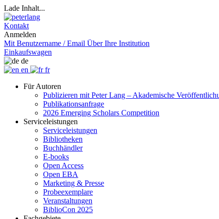
Lade Inhalt...
Kontakt
Anmelden
Mit Benutzername / Email
Über Ihre Institution
Einkaufswagen
de
en
fr
Für Autoren
Publizieren mit Peter Lang – Akademische Veröffentlic
Publikationsanfrage
2026 Emerging Scholars Competition
Serviceleistungen
Serviceleistungen
Bibliotheken
Buchhändler
E-books
Open Access
Open EBA
Marketing & Presse
Probeexemplare
Veranstaltungen
BiblioCon 2025
Fachgebiete