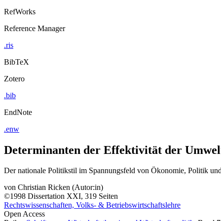
RefWorks
Reference Manager
.ris
BibTeX
Zotero
.bib
EndNote
.enw
Determinanten der Effektivität der Umwelt
Der nationale Politikstil im Spannungsfeld von Ökonomie, Politik un
von
Christian Ricken (Autor:in)
©1998
Dissertation
XXI, 319 Seiten
Rechtswissenschaften, Volks- & Betriebswirtschaftslehre
Open Access