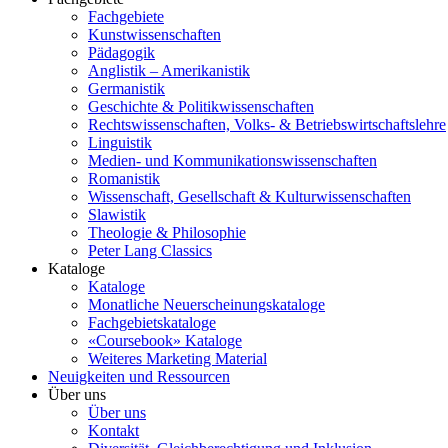
Fachgebiete
Kunstwissenschaften
Pädagogik
Anglistik – Amerikanistik
Germanistik
Geschichte & Politikwissenschaften
Rechtswissenschaften, Volks- & Betriebswirtschaftslehre
Linguistik
Medien- und Kommunikationswissenschaften
Romanistik
Wissenschaft, Gesellschaft & Kulturwissenschaften
Slawistik
Theologie & Philosophie
Peter Lang Classics
Kataloge
Kataloge
Monatliche Neuerscheinungskataloge
Fachgebietskataloge
«Coursebook» Kataloge
Weiteres Marketing Material
Neuigkeiten und Ressourcen
Über uns
Über uns
Kontakt