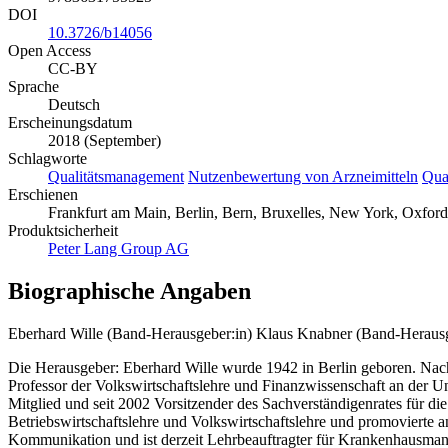
DOI
10.3726/b14056
Open Access
CC-BY
Sprache
Deutsch
Erscheinungsdatum
2018 (September)
Schlagworte
Qualitätsmanagement
Nutzenbewertung von Arzneimitteln
Qual
Erschienen
Frankfurt am Main, Berlin, Bern, Bruxelles, New York, Oxford,
Produktsicherheit
Peter Lang Group AG
Biographische Angaben
Eberhard Wille (Band-Herausgeber:in)
Klaus Knabner (Band-Herausg
Die Herausgeber: Eberhard Wille wurde 1942 in Berlin geboren. Nach
Professor der Volkswirtschaftslehre und Finanzwissenschaft an der Un
Mitglied und seit 2002 Vorsitzender des Sachverständigenrates für 
Betriebswirtschaftslehre und Volkswirtschaftslehre und promovierte 
Kommunikation und ist derzeit Lehrbeauftragter für Krankenhausmana