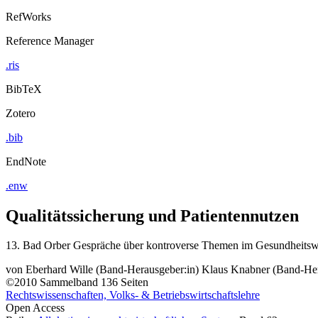
RefWorks
Reference Manager
.ris
BibTeX
Zotero
.bib
EndNote
.enw
Qualitätssicherung und Patientennutzen
13. Bad Orber Gespräche über kontroverse Themen im Gesundheits
von
Eberhard Wille (Band-Herausgeber:in)
Klaus Knabner (Band-Her
©2010
Sammelband
136 Seiten
Rechtswissenschaften, Volks- & Betriebswirtschaftslehre
Open Access