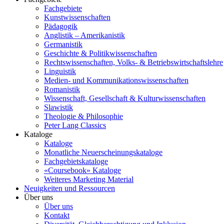
Fachgebiete
Kunstwissenschaften
Pädagogik
Anglistik – Amerikanistik
Germanistik
Geschichte & Politikwissenschaften
Rechtswissenschaften, Volks- & Betriebswirtschaftslehre
Linguistik
Medien- und Kommunikationswissenschaften
Romanistik
Wissenschaft, Gesellschaft & Kulturwissenschaften
Slawistik
Theologie & Philosophie
Peter Lang Classics
Kataloge
Kataloge
Monatliche Neuerscheinungskataloge
Fachgebietskataloge
«Coursebook» Kataloge
Weiteres Marketing Material
Neuigkeiten und Ressourcen
Über uns
Über uns
Kontakt