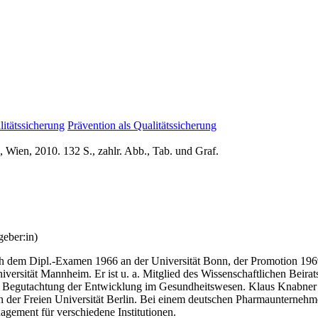
itätssicherung
Prävention als Qualitätssicherung
 Wien, 2010. 132 S., zahlr. Abb., Tab. und Graf.
eber:in)
 dem Dipl.-Examen 1966 an der Universität Bonn, der Promotion 1969 u
iversität Mannheim. Er ist u. a. Mitglied des Wissenschaftlichen Beir
die Begutachtung der Entwicklung im Gesundheitswesen. Klaus Knabner
an der Freien Universität Berlin. Bei einem deutschen Pharmaunterneh
gement für verschiedene Institutionen.