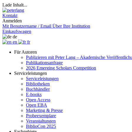
Lade Inhalt...
Kontakt
Anmelden
Mit Benutzername / Email
Über Ihre Institution
Einkaufswagen
de
en
fr
Für Autoren
Publizieren mit Peter Lang – Akademische Veröffentlic
Publikationsanfrage
2026 Emerging Scholars Competition
Serviceleistungen
Serviceleistungen
Bibliotheken
Buchhändler
E-books
Open Access
Open EBA
Marketing & Presse
Probeexemplare
Veranstaltungen
BiblioCon 2025
Fachgebiete