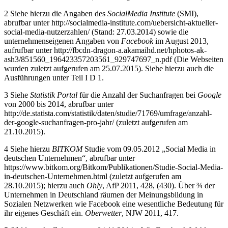
2
Siehe hierzu die Angaben des
SocialMedia Institute
(SMI),
abrufbar unter
http://socialmedia-institute.com/uebersicht-aktueller-
social-media-nutzerzahlen/
(Stand: 27.03.2014) sowie die
unternehmenseigenen Angaben von
Facebook
im August 2013,
aufrufbar unter
http://fbcdn-dragon-a.akamaihd.net/hphotos-ak-
ash3/851560_196423357203561_929747697_n.pdf
(Die Webseiten
wurden zuletzt aufgerufen am 25.07.2015). Siehe hierzu auch die
Ausführungen unter Teil I D 1.
3
Siehe
Statistik Portal
für die Anzahl der Suchanfragen bei
Google
von 2000 bis 2014, abrufbar unter
http://de.statista.com/statistik/daten/studie/71769/umfrage/anzahl-
der-google-suchanfragen-pro-jahr/
(zuletzt aufgerufen am
21.10.2015).
4
Siehe hierzu
BITKOM
Studie vom 09.05.2012 „Social Media in
deutschen Unternehmen“, abrufbar unter
https://www.bitkom.org/Bitkom/Publikationen/Studie-Social-Media-
in-deutschen-Unternehmen.html
(zuletzt aufgerufen am
28.10.2015); hierzu auch
Ohly
, AfP 2011, 428, (430). Über ¾ der
Unternehmen in Deutschland räumen der Meinungsbildung in
Sozialen Netzwerken wie Facebook eine wesentliche Bedeutung für
ihr eigenes Geschäft ein.
Oberwetter
, NJW 2011, 417.