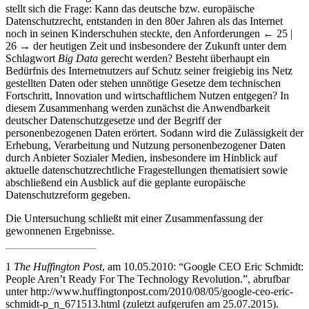
stellt sich die Frage: Kann das deutsche bzw. europäische
Datenschutzrecht, entstanden in den 80er Jahren als das Internet
noch in seinen Kinderschuhen steckte, den Anforderungen
← 25 |
26 →
der heutigen Zeit und insbesondere der Zukunft unter dem
Schlagwort
Big Data
gerecht werden? Besteht überhaupt ein
Bedürfnis des Internetnutzers auf Schutz seiner freigiebig ins Netz
gestellten Daten oder stehen unnötige Gesetze dem technischen
Fortschritt, Innovation und wirtschaftlichem Nutzen entgegen? In
diesem Zusammenhang werden zunächst die Anwendbarkeit
deutscher Datenschutzgesetze und der Begriff der
personenbezogenen Daten erörtert. Sodann wird die Zulässigkeit der
Erhebung, Verarbeitung und Nutzung personenbezogener Daten
durch Anbieter Sozialer Medien, insbesondere im Hinblick auf
aktuelle datenschutzrechtliche Fragestellungen thematisiert sowie
abschließend ein Ausblick auf die geplante europäische
Datenschutzreform gegeben.
Die Untersuchung schließt mit einer Zusammenfassung der
gewonnenen Ergebnisse.
1
The Huffington Post
, am 10.05.2010: “Google CEO Eric Schmidt:
People Aren’t Ready For The Technology Revolution.”, abrufbar
unter
http://www.huffingtonpost.com/2010/08/05/google-ceo-eric-
schmidt-p_n_671513.html
(zuletzt aufgerufen am 25.07.2015).