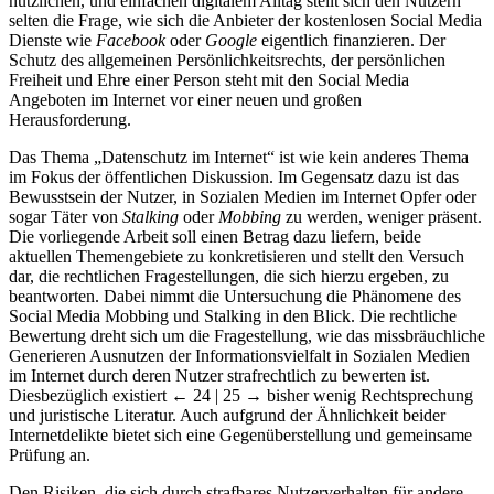
nützlichen, und einfachen digitalem Alltag stellt sich den Nutzern
selten die Frage, wie sich die Anbieter der kostenlosen Social Media
Dienste wie
Facebook
oder
Google
eigentlich finanzieren. Der
Schutz des allgemeinen Persönlichkeitsrechts, der persönlichen
Freiheit und Ehre einer Person steht mit den Social Media
Angeboten im Internet vor einer neuen und großen
Herausforderung.
Das Thema „Datenschutz im Internet“ ist wie kein anderes Thema
im Fokus der öffentlichen Diskussion. Im Gegensatz dazu ist das
Bewusstsein der Nutzer, in Sozialen Medien im Internet Opfer oder
sogar Täter von
Stalking
oder
Mobbing
zu werden, weniger präsent.
Die vorliegende Arbeit soll einen Betrag dazu liefern, beide
aktuellen Themengebiete zu konkretisieren und stellt den Versuch
dar, die rechtlichen Fragestellungen, die sich hierzu ergeben, zu
beantworten. Dabei nimmt die Untersuchung die Phänomene des
Social Media Mobbing und Stalking in den Blick. Die rechtliche
Bewertung dreht sich um die Fragestellung, wie das missbräuchliche
Generieren Ausnutzen der Informationsvielfalt in Sozialen Medien
im Internet durch deren Nutzer strafrechtlich zu bewerten ist.
Diesbezüglich existiert
← 24 | 25 →
bisher wenig Rechtsprechung
und juristische Literatur. Auch aufgrund der Ähnlichkeit beider
Internetdelikte bietet sich eine Gegenüberstellung und gemeinsame
Prüfung an.
Den Risiken, die sich durch strafbares Nutzerverhalten für andere