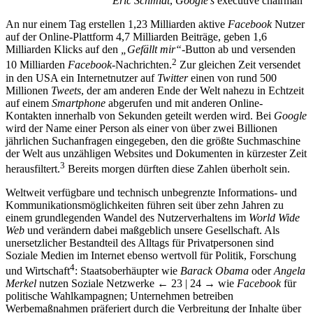
Eric Schmidt
,
Google’s
executive chairman
An nur einem Tag erstellen 1,23 Milliarden aktive
Facebook
Nutzer
auf der Online-Plattform 4,7 Milliarden Beiträge, geben 1,6
Milliarden Klicks auf den
„Gefällt mir“
-Button ab und versenden
2
10 Milliarden
Facebook
-Nachrichten.
Zur gleichen Zeit versendet
in den USA ein Internetnutzer auf
Twitter
einen von rund 500
Millionen
Tweets
, der am anderen Ende der Welt nahezu in Echtzeit
auf einem
Smartphone
abgerufen und mit anderen Online-
Kontakten innerhalb von Sekunden geteilt werden wird. Bei
Google
wird der Name einer Person als einer von über zwei Billionen
jährlichen Suchanfragen eingegeben, den die größte Suchmaschine
der Welt aus unzähligen Websites und Dokumenten in kürzester Zeit
3
herausfiltert.
Bereits morgen dürften diese Zahlen überholt sein.
Weltweit verfügbare und technisch unbegrenzte Informations- und
Kommunikationsmöglichkeiten führen seit über zehn Jahren zu
einem grundlegenden Wandel des Nutzerverhaltens im
World Wide
Web
und verändern dabei maßgeblich unsere Gesellschaft. Als
unersetzlicher Bestandteil des Alltags für Privatpersonen sind
Soziale Medien im Internet ebenso wertvoll für Politik, Forschung
4
und Wirtschaft
: Staatsoberhäupter wie
Barack Obama
oder
Angela
Merkel
nutzen Soziale Netzwerke
← 23 | 24 →
wie
Facebook
für
politische Wahlkampagnen; Unternehmen betreiben
Werbemaßnahmen präferiert durch die Verbreitung der Inhalte über