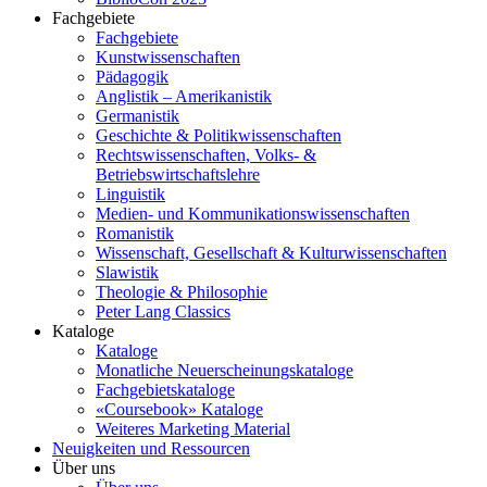
Fachgebiete
Fachgebiete
Kunstwissenschaften
Pädagogik
Anglistik – Amerikanistik
Germanistik
Geschichte & Politikwissenschaften
Rechtswissenschaften, Volks- &
Betriebswirtschaftslehre
Linguistik
Medien- und Kommunikationswissenschaften
Romanistik
Wissenschaft, Gesellschaft & Kulturwissenschaften
Slawistik
Theologie & Philosophie
Peter Lang Classics
Kataloge
Kataloge
Monatliche Neuerscheinungskataloge
Fachgebietskataloge
«Coursebook» Kataloge
Weiteres Marketing Material
Neuigkeiten und Ressourcen
Über uns