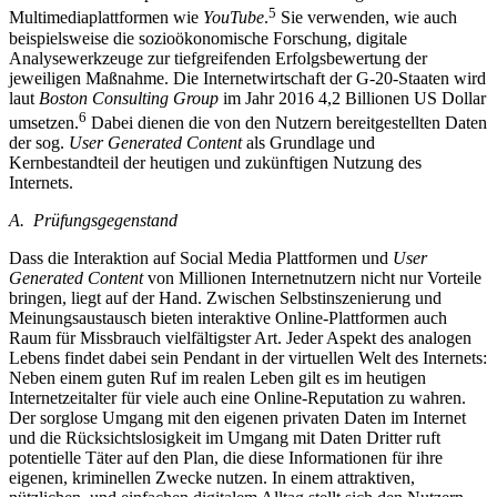
5
Multimediaplattformen wie
YouTube
.
Sie verwenden, wie auch
beispielsweise die sozioökonomische Forschung, digitale
Analysewerkzeuge zur tiefgreifenden Erfolgsbewertung der
jeweiligen Maßnahme. Die Internetwirtschaft der G-20-Staaten wird
laut
Boston Consulting Group
im Jahr 2016 4,2 Billionen US Dollar
6
umsetzen.
Dabei dienen die von den Nutzern bereitgestellten Daten
der sog.
User Generated Content
als Grundlage und
Kernbestandteil der heutigen und zukünftigen Nutzung des
Internets.
A. Prüfungsgegenstand
Dass die Interaktion auf Social Media Plattformen und
User
Generated Content
von Millionen Internetnutzern nicht nur Vorteile
bringen, liegt auf der Hand. Zwischen Selbstinszenierung und
Meinungsaustausch bieten interaktive Online-Plattformen auch
Raum für Missbrauch vielfältigster Art. Jeder Aspekt des analogen
Lebens findet dabei sein Pendant in der virtuellen Welt des Internets:
Neben einem guten Ruf im realen Leben gilt es im heutigen
Internetzeitalter für viele auch eine Online-Reputation zu wahren.
Der sorglose Umgang mit den eigenen privaten Daten im Internet
und die Rücksichtslosigkeit im Umgang mit Daten Dritter ruft
potentielle Täter auf den Plan, die diese Informationen für ihre
eigenen, kriminellen Zwecke nutzen. In einem attraktiven,