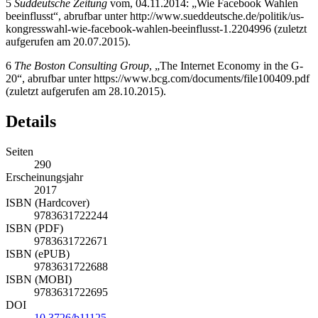
5
Süddeutsche Zeitung
vom, 04.11.2014: „Wie Facebook Wahlen
beeinflusst“, abrufbar unter
http://www.sueddeutsche.de/politik/us-
kongresswahl-wie-facebook-wahlen-beeinflusst-1.2204996
(zuletzt
aufgerufen am 20.07.2015).
6
The Boston Consulting Group
, „The Internet Economy in the G-
20“, abrufbar unter
https://www.bcg.com/documents/file100409.pdf
(zuletzt aufgerufen am 28.10.2015).
Details
Seiten
290
Erscheinungsjahr
2017
ISBN (Hardcover)
9783631722244
ISBN (PDF)
9783631722671
ISBN (ePUB)
9783631722688
ISBN (MOBI)
9783631722695
DOI
10.3726/b11125