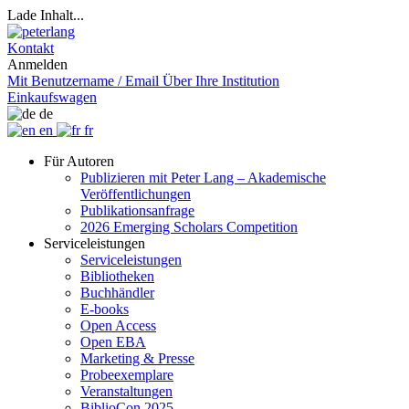
Lade Inhalt...
Kontakt
Anmelden
Mit Benutzername / Email
Über Ihre Institution
Einkaufswagen
de
en
fr
Für Autoren
Publizieren mit Peter Lang – Akademische
Veröffentlichungen
Publikationsanfrage
2026 Emerging Scholars Competition
Serviceleistungen
Serviceleistungen
Bibliotheken
Buchhändler
E-books
Open Access
Open EBA
Marketing & Presse
Probeexemplare
Veranstaltungen
BiblioCon 2025