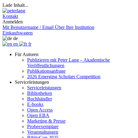
Lade Inhalt...
Kontakt
Anmelden
Mit Benutzername / Email
Über Ihre Institution
Einkaufswagen
de
en
fr
Für Autoren
Publizieren mit Peter Lang – Akademische
Veröffentlichungen
Publikationsanfrage
2026 Emerging Scholars Competition
Serviceleistungen
Serviceleistungen
Bibliotheken
Buchhändler
E-books
Open Access
Open EBA
Marketing & Presse
Probeexemplare
Veranstaltungen
BiblioCon 2025