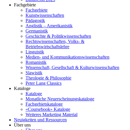
Fachgebiete
Fachgebiete
Kunstwissenschaften
Pädagogik
Anglistik – Amerikanistik
Germanistik
Geschichte & Politikwissenschaften
Rechtswissenschaften, Volks- &
Betriebswirtschaftslehre
Linguistik
Medien- und Kommunikationswissenschaften
Romanistik
Wissenschaft, Gesellschaft & Kulturwissenschaften
Slawistik
Theologie & Philosophie
Peter Lang Classics
Kataloge
Kataloge
Monatliche Neuerscheinungskataloge
Fachgebietskataloge
«Coursebook» Kataloge
Weiteres Marketing Material
Neuigkeiten und Ressourcen
Über uns