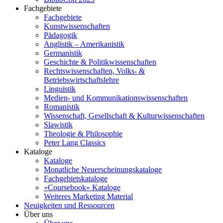
Fachgebiete
Fachgebiete
Kunstwissenschaften
Pädagogik
Anglistik – Amerikanistik
Germanistik
Geschichte & Politikwissenschaften
Rechtswissenschaften, Volks- &
Betriebswirtschaftslehre
Linguistik
Medien- und Kommunikationswissenschaften
Romanistik
Wissenschaft, Gesellschaft & Kulturwissenschaften
Slawistik
Theologie & Philosophie
Peter Lang Classics
Kataloge
Kataloge
Monatliche Neuerscheinungskataloge
Fachgebietskataloge
«Coursebook» Kataloge
Weiteres Marketing Material
Neuigkeiten und Ressourcen
Über uns