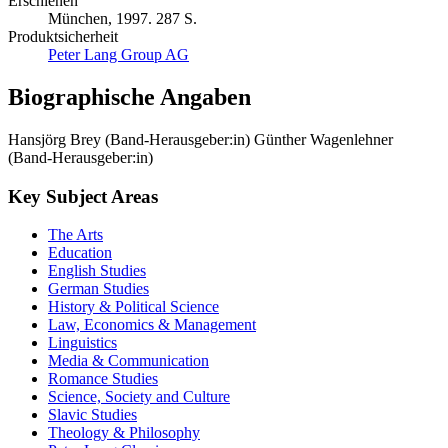
Erschienen
München, 1997. 287 S.
Produktsicherheit
Peter Lang Group AG
Biographische Angaben
Hansjörg Brey (Band-Herausgeber:in)
Günther Wagenlehner
(Band-Herausgeber:in)
Key Subject Areas
The Arts
Education
English Studies
German Studies
History & Political Science
Law, Economics & Management
Linguistics
Media & Communication
Romance Studies
Science, Society and Culture
Slavic Studies
Theology & Philosophy