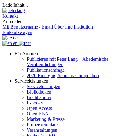
Lade Inhalt...
Kontakt
Anmelden
Mit Benutzername / Email
Über Ihre Institution
Einkaufswagen
de
en
fr
Für Autoren
Publizieren mit Peter Lang – Akademische
Veröffentlichungen
Publikationsanfrage
2026 Emerging Scholars Competition
Serviceleistungen
Serviceleistungen
Bibliotheken
Buchhändler
E-books
Open Access
Open EBA
Marketing & Presse
Probeexemplare
Veranstaltungen
BiblioCon 2025