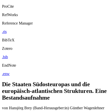
ProCite
RefWorks
Reference Manager
.ris
BibTeX
Zotero
.bib
EndNote
.enw
Die Staaten Südosteuropas und die
europäisch-atlantischen Strukturen. Eine
Bestandsaufnahme
von
Hansjörg Brey (Band-Herausgeber:in)
Günther Wagenlehner