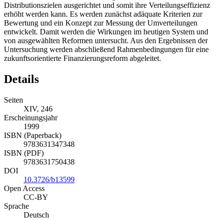
werden, wie die GKV-Finanzierung stärker an ihren
Distributionszielen ausgerichtet und somit ihre Verteilungseffizienz
erhöht werden kann. Es werden zunächst adäquate Kriterien zur
Bewertung und ein Konzept zur Messung der Umverteilungen
entwickelt. Damit werden die Wirkungen im heutigen System und
von ausgewählten Reformen untersucht. Aus den Ergebnissen der
Untersuchung werden abschließend Rahmenbedingungen für eine
zukunftsorientierte Finanzierungsreform abgeleitet.
Details
Seiten
XIV, 246
Erscheinungsjahr
1999
ISBN (Paperback)
9783631347348
ISBN (PDF)
9783631750438
DOI
10.3726/b13599
Open Access
CC-BY
Sprache