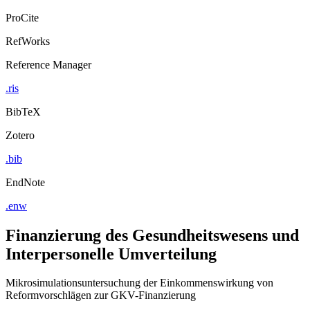
Export Citation
ProCite
RefWorks
Reference Manager
.ris
BibTeX
Zotero
.bib
EndNote
.enw
Finanzierung des Gesundheitswesens und
Interpersonelle Umverteilung
Mikrosimulationsuntersuchung der Einkommenswirkung von
Reformvorschlägen zur GKV-Finanzierung