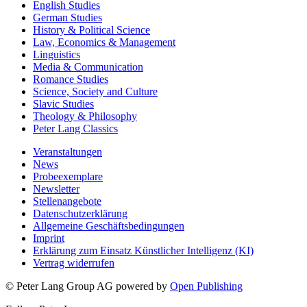
Education
English Studies
German Studies
History & Political Science
Law, Economics & Management
Linguistics
Media & Communication
Romance Studies
Science, Society and Culture
Slavic Studies
Theology & Philosophy
Peter Lang Classics
Veranstaltungen
News
Probeexemplare
Newsletter
Stellenangebote
Datenschutzerklärung
Allgemeine Geschäftsbedingungen
Imprint
Erklärung zum Einsatz Künstlicher Intelligenz (KI)
Vertrag widerrufen
© Peter Lang Group AG
powered by
Open Publishing