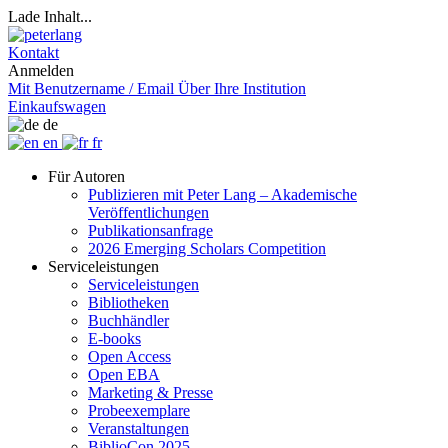
Lade Inhalt...
Kontakt
Anmelden
Mit Benutzername / Email
Über Ihre Institution
Einkaufswagen
de
en
fr
Für Autoren
Publizieren mit Peter Lang – Akademische
Veröffentlichungen
Publikationsanfrage
2026 Emerging Scholars Competition
Serviceleistungen
Serviceleistungen
Bibliotheken
Buchhändler
E-books
Open Access
Open EBA
Marketing & Presse
Probeexemplare
Veranstaltungen
BiblioCon 2025