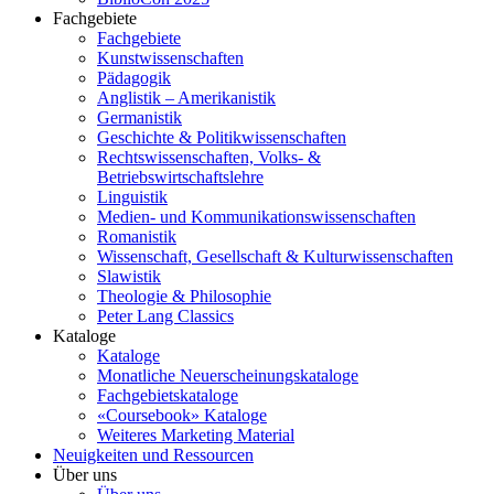
Fachgebiete
Fachgebiete
Kunstwissenschaften
Pädagogik
Anglistik – Amerikanistik
Germanistik
Geschichte & Politikwissenschaften
Rechtswissenschaften, Volks- &
Betriebswirtschaftslehre
Linguistik
Medien- und Kommunikationswissenschaften
Romanistik
Wissenschaft, Gesellschaft & Kulturwissenschaften
Slawistik
Theologie & Philosophie
Peter Lang Classics
Kataloge
Kataloge
Monatliche Neuerscheinungskataloge
Fachgebietskataloge
«Coursebook» Kataloge
Weiteres Marketing Material
Neuigkeiten und Ressourcen
Über uns