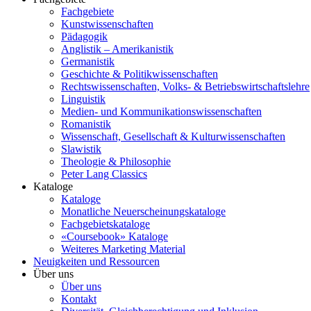
Fachgebiete
Kunstwissenschaften
Pädagogik
Anglistik – Amerikanistik
Germanistik
Geschichte & Politikwissenschaften
Rechtswissenschaften, Volks- & Betriebswirtschaftslehre
Linguistik
Medien- und Kommunikationswissenschaften
Romanistik
Wissenschaft, Gesellschaft & Kulturwissenschaften
Slawistik
Theologie & Philosophie
Peter Lang Classics
Kataloge
Kataloge
Monatliche Neuerscheinungskataloge
Fachgebietskataloge
«Coursebook» Kataloge
Weiteres Marketing Material
Neuigkeiten und Ressourcen
Über uns
Über uns
Kontakt