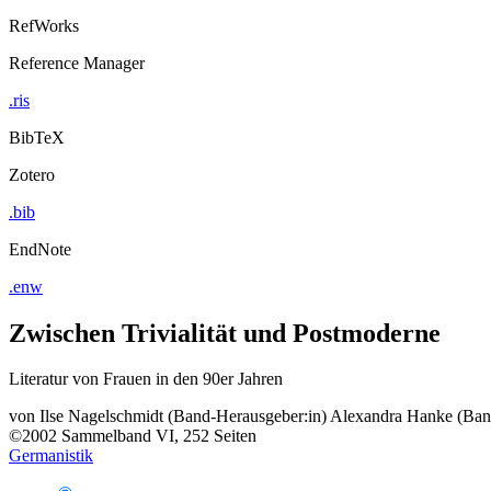
RefWorks
Reference Manager
.ris
BibTeX
Zotero
.bib
EndNote
.enw
Zwischen Trivialität und Postmoderne
Literatur von Frauen in den 90er Jahren
von
Ilse Nagelschmidt (Band-Herausgeber:in)
Alexandra Hanke (Ban
©2002
Sammelband
VI, 252 Seiten
Germanistik