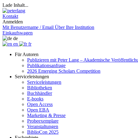
Lade Inhalt...
Kontakt
Anmelden
Mit Benutzername / Email
Über Ihre Institution
Einkaufswagen
de
en
fr
Für Autoren
Publizieren mit Peter Lang – Akademische Veröffentlic
Publikationsanfrage
2026 Emerging Scholars Competition
Serviceleistungen
Serviceleistungen
Bibliotheken
Buchhändler
E-books
Open Access
Open EBA
Marketing & Presse
Probeexemplare
Veranstaltungen
BiblioCon 2025
Fachgebiete