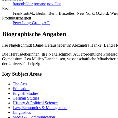
frauenbilder
romane
novellen
Erschienen
Frankfurt/M., Berlin, Bern, Bruxelles, New York, Oxford, Wien
Produktsicherheit
Peter Lang Group AG
Biographische Angaben
Ilse Nagelschmidt (Band-Herausgeber:in)
Alexandra Hanke (Band-He
Die Herausgeberinnen: Ilse Nagelschmidt, Außerordentliche Professori
Gymnasium. Lea Müller-Dannhausen, wissenschaftliche Mitarbeiterin am
der Universität Leipzig.
Key Subject Areas
The Arts
Education
English Studies
German Studies
History & Political Science
Law, Economics & Management
Linguistics
Media & Communication