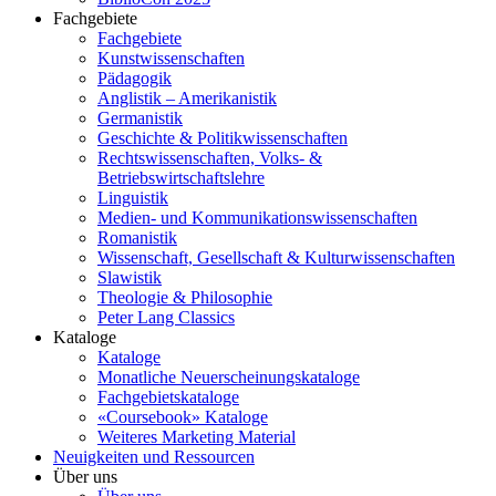
Fachgebiete
Fachgebiete
Kunstwissenschaften
Pädagogik
Anglistik – Amerikanistik
Germanistik
Geschichte & Politikwissenschaften
Rechtswissenschaften, Volks- &
Betriebswirtschaftslehre
Linguistik
Medien- und Kommunikationswissenschaften
Romanistik
Wissenschaft, Gesellschaft & Kulturwissenschaften
Slawistik
Theologie & Philosophie
Peter Lang Classics
Kataloge
Kataloge
Monatliche Neuerscheinungskataloge
Fachgebietskataloge
«Coursebook» Kataloge
Weiteres Marketing Material
Neuigkeiten und Ressourcen
Über uns