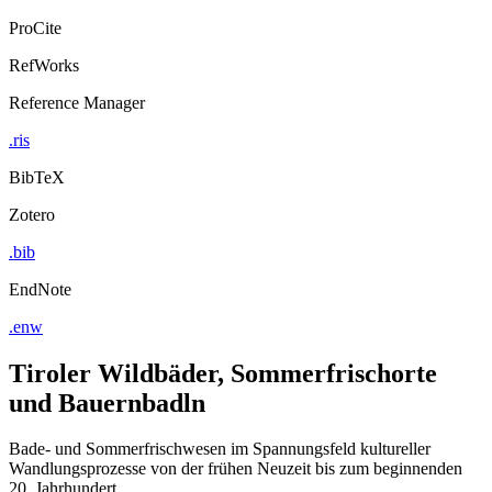
ProCite
RefWorks
Reference Manager
.ris
BibTeX
Zotero
.bib
EndNote
.enw
Tiroler Wildbäder, Sommerfrischorte
und Bauernbadln
Bade- und Sommerfrischwesen im Spannungsfeld kultureller
Wandlungsprozesse von der frühen Neuzeit bis zum beginnenden
20. Jahrhundert