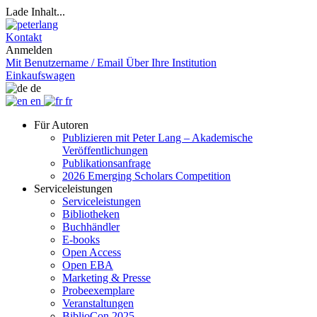
Lade Inhalt...
Kontakt
Anmelden
Mit Benutzername / Email
Über Ihre Institution
Einkaufswagen
de
en
fr
Für Autoren
Publizieren mit Peter Lang – Akademische
Veröffentlichungen
Publikationsanfrage
2026 Emerging Scholars Competition
Serviceleistungen
Serviceleistungen
Bibliotheken
Buchhändler
E-books
Open Access
Open EBA
Marketing & Presse
Probeexemplare
Veranstaltungen
BiblioCon 2025