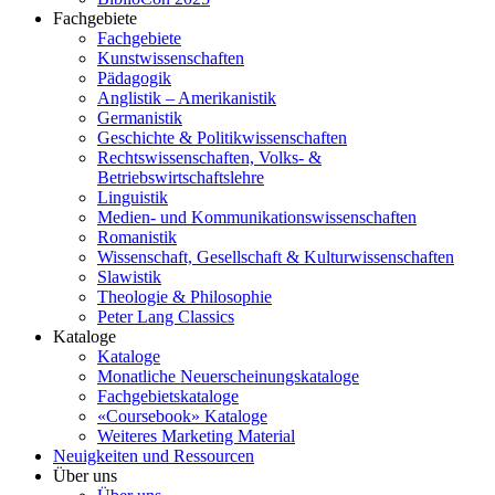
Fachgebiete
Fachgebiete
Kunstwissenschaften
Pädagogik
Anglistik – Amerikanistik
Germanistik
Geschichte & Politikwissenschaften
Rechtswissenschaften, Volks- &
Betriebswirtschaftslehre
Linguistik
Medien- und Kommunikationswissenschaften
Romanistik
Wissenschaft, Gesellschaft & Kulturwissenschaften
Slawistik
Theologie & Philosophie
Peter Lang Classics
Kataloge
Kataloge
Monatliche Neuerscheinungskataloge
Fachgebietskataloge
«Coursebook» Kataloge
Weiteres Marketing Material
Neuigkeiten und Ressourcen
Über uns