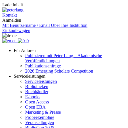
Lade Inhalt...
Kontakt
Anmelden
Mit Benutzername / Email
Über Ihre Institution
Einkaufswagen
de
en
fr
Für Autoren
Publizieren mit Peter Lang – Akademische
Veröffentlichungen
Publikationsanfrage
2026 Emerging Scholars Competition
Serviceleistungen
Serviceleistungen
Bibliotheken
Buchhändler
E-books
Open Access
Open EBA
Marketing & Presse
Probeexemplare
Veranstaltungen
BiblioCon 2025