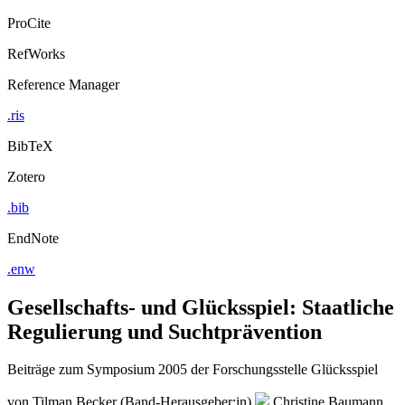
ProCite
RefWorks
Reference Manager
.ris
BibTeX
Zotero
.bib
EndNote
.enw
Gesellschafts- und Glücksspiel: Staatliche
Regulierung und Suchtprävention
Beiträge zum Symposium 2005 der Forschungsstelle Glücksspiel
von
Tilman Becker (Band-Herausgeber:in)
Christine Baumann