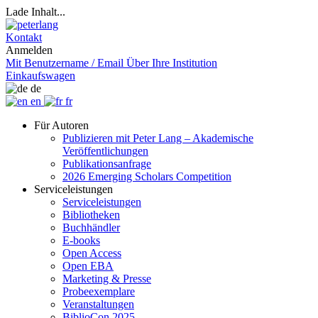
Lade Inhalt...
Kontakt
Anmelden
Mit Benutzername / Email
Über Ihre Institution
Einkaufswagen
de
en
fr
Für Autoren
Publizieren mit Peter Lang – Akademische
Veröffentlichungen
Publikationsanfrage
2026 Emerging Scholars Competition
Serviceleistungen
Serviceleistungen
Bibliotheken
Buchhändler
E-books
Open Access
Open EBA
Marketing & Presse
Probeexemplare
Veranstaltungen
BiblioCon 2025