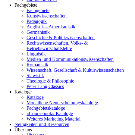
Fachgebiete
Fachgebiete
Kunstwissenschaften
Pädagogik
Anglistik – Amerikanistik
Germanistik
Geschichte & Politikwissenschaften
Rechtswissenschaften, Volks- &
Betriebswirtschaftslehre
Linguistik
Medien- und Kommunikationswissenschaften
Romanistik
Wissenschaft, Gesellschaft & Kulturwissenschaften
Slawistik
Theologie & Philosophie
Peter Lang Classics
Kataloge
Kataloge
Monatliche Neuerscheinungskataloge
Fachgebietskataloge
«Coursebook» Kataloge
Weiteres Marketing Material
Neuigkeiten und Ressourcen
Über uns