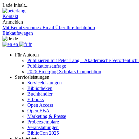
Lade Inhalt...
Kontakt
Anmelden
Mit Benutzername / Email
Über Ihre Institution
Einkaufswagen
de
en
fr
Für Autoren
Publizieren mit Peter Lang – Akademische Veröffentlic
Publikationsanfrage
2026 Emerging Scholars Competition
Serviceleistungen
Serviceleistungen
Bibliotheken
Buchhändler
E-books
Open Access
Open EBA
Marketing & Presse
Probeexemplare
Veranstaltungen
BiblioCon 2025
Fachgebiete