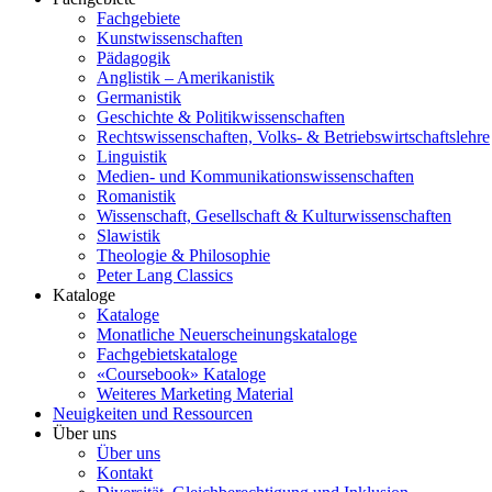
Fachgebiete
Kunstwissenschaften
Pädagogik
Anglistik – Amerikanistik
Germanistik
Geschichte & Politikwissenschaften
Rechtswissenschaften, Volks- & Betriebswirtschaftslehre
Linguistik
Medien- und Kommunikationswissenschaften
Romanistik
Wissenschaft, Gesellschaft & Kulturwissenschaften
Slawistik
Theologie & Philosophie
Peter Lang Classics
Kataloge
Kataloge
Monatliche Neuerscheinungskataloge
Fachgebietskataloge
«Coursebook» Kataloge
Weiteres Marketing Material
Neuigkeiten und Ressourcen
Über uns
Über uns
Kontakt