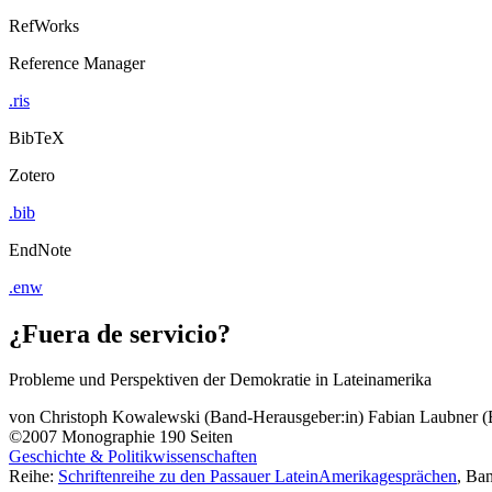
RefWorks
Reference Manager
.ris
BibTeX
Zotero
.bib
EndNote
.enw
¿Fuera de servicio?
Probleme und Perspektiven der Demokratie in Lateinamerika
von
Christoph Kowalewski (Band-Herausgeber:in)
Fabian Laubner (
©2007
Monographie
190 Seiten
Geschichte & Politikwissenschaften
Reihe:
Schriftenreihe zu den Passauer LateinAmerikagesprächen
, Ba