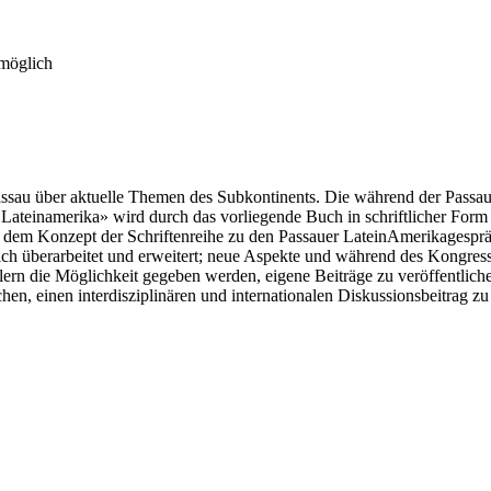
 möglich
in Passau über aktuelle Themen des Subkontinents. Die während der P
Lateinamerika» wird durch das vorliegende Buch in schriftlicher Form
d dem Konzept der Schriftenreihe zu den Passauer LateinAmerikagespr
tlich überarbeitet und erweitert; neue Aspekte und während des Kongr
ern die Möglichkeit gegeben werden, eigene Beiträge zu veröffentlich
hen, einen interdisziplinären und internationalen Diskussionsbeitrag