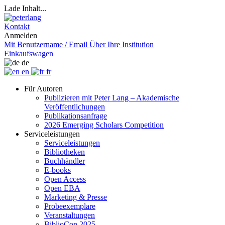
Lade Inhalt...
Kontakt
Anmelden
Mit Benutzername / Email
Über Ihre Institution
Einkaufswagen
de
en
fr
Für Autoren
Publizieren mit Peter Lang – Akademische
Veröffentlichungen
Publikationsanfrage
2026 Emerging Scholars Competition
Serviceleistungen
Serviceleistungen
Bibliotheken
Buchhändler
E-books
Open Access
Open EBA
Marketing & Presse
Probeexemplare
Veranstaltungen
BiblioCon 2025