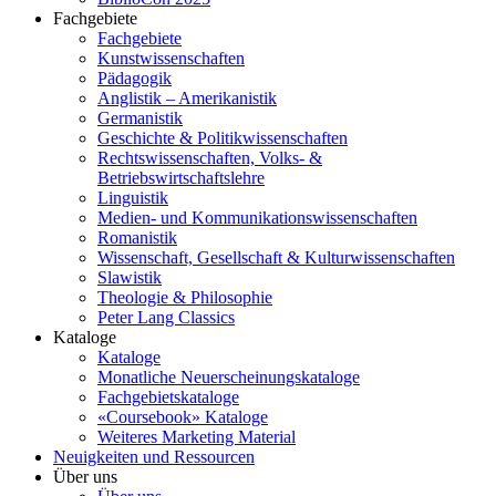
Fachgebiete
Fachgebiete
Kunstwissenschaften
Pädagogik
Anglistik – Amerikanistik
Germanistik
Geschichte & Politikwissenschaften
Rechtswissenschaften, Volks- &
Betriebswirtschaftslehre
Linguistik
Medien- und Kommunikationswissenschaften
Romanistik
Wissenschaft, Gesellschaft & Kulturwissenschaften
Slawistik
Theologie & Philosophie
Peter Lang Classics
Kataloge
Kataloge
Monatliche Neuerscheinungskataloge
Fachgebietskataloge
«Coursebook» Kataloge
Weiteres Marketing Material
Neuigkeiten und Ressourcen
Über uns