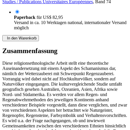
Studies / Publications Universitaires Européennes
, Band 74
Paperback
für
US$ 82,95
Versand in ca. 10 Werktagen national, internationaler Versand
möglich
In den Warenkorb
Zusammenfassung
Diese religionsethnologische Arbeit stellt eine theoretische
Auseinandersetzung mit einem Aspekt des Schamanismus dar,
nämlich der Wetterzauberei mit Schwerpunkt Regenzauberei.
Vorrangig wird dabei nicht auf Hochkulturvölker, sondern auf
Naturvölker eingegangen. Die kulturvergleichende Studie umfaßt
geografisch gesehen Australien, Ozeanien, Asien, Afrika sowie
Nord- und Südamerika. Es werden vor allem Regen- und
Regenabwehrmethoden des jeweiligen Kontinents anhand
verschiedener Beispiele vorgestellt, dann diese verglichen, und zwar
von verschiedenen Aspekten her betrachtet wie Naturgeister,
Regenopfer, Regensteine, Farbsymbolik und Verhaltensvorschriften.
Es wird u.a. der Frage nachgegangen, ob und inwieweit
Gemeinsamkeiten zwischen den verschiedenen Ethnien hinsichtlich