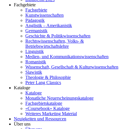
Fachgebiete
Fachgebiete
Kunstwissenschaften
Pädagogik
Anglistik – Amerikanistik
Germanistik
Geschichte & Politikwissenschaften
Rechtswissenschaften, Volks- &
Betriebswirtschaftslehre
Linguistik
Medien- und Kommunikationswissenschaften
Romanistik
Wissenschaft, Gesellschaft & Kulturwissenschaften
Slawistik
Theologie & Philosophie
Peter Lang Classics
Kataloge
Kataloge
Monatliche Neuerscheinungskataloge
Fachgebietskataloge
«Coursebook» Kataloge
Weiteres Marketing Material
Neuigkeiten und Ressourcen
Über uns