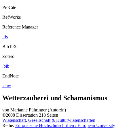
ProCite
RefWorks
Reference Manager
.ris
BibTeX
Zotero
.bib
EndNote
.enw
Wetterzauberei und Schamanismus
von
Marianne Pühringer (Autor:in)
©2008
Dissertation
218 Seiten
Wissenschaft, Gesellschaft & Kulturwissenschaften
Reihe:
Europäische Hochschulschriften / European University