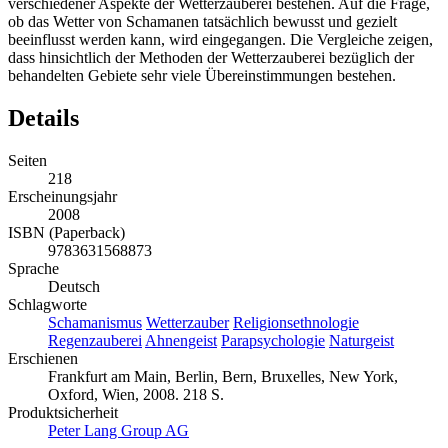
verschiedener Aspekte der Wetterzauberei bestehen. Auf die Frage,
ob das Wetter von Schamanen tatsächlich bewusst und gezielt
beeinflusst werden kann, wird eingegangen. Die Vergleiche zeigen,
dass hinsichtlich der Methoden der Wetterzauberei bezüglich der
behandelten Gebiete sehr viele Übereinstimmungen bestehen.
Details
Seiten
218
Erscheinungsjahr
2008
ISBN (Paperback)
9783631568873
Sprache
Deutsch
Schlagworte
Schamanismus
Wetterzauber
Religionsethnologie
Regenzauberei
Ahnengeist
Parapsychologie
Naturgeist
Erschienen
Frankfurt am Main, Berlin, Bern, Bruxelles, New York,
Oxford, Wien, 2008. 218 S.
Produktsicherheit
Peter Lang Group AG