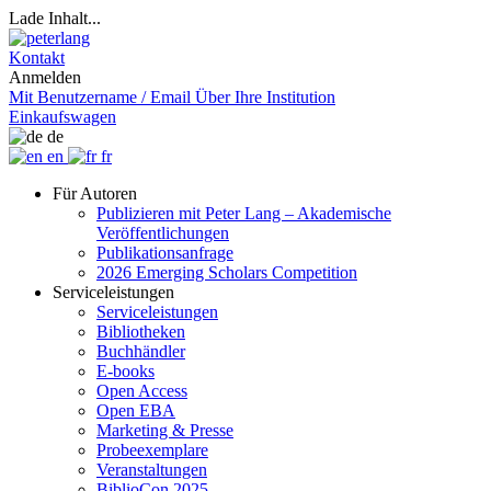
Lade Inhalt...
Kontakt
Anmelden
Mit Benutzername / Email
Über Ihre Institution
Einkaufswagen
de
en
fr
Für Autoren
Publizieren mit Peter Lang – Akademische
Veröffentlichungen
Publikationsanfrage
2026 Emerging Scholars Competition
Serviceleistungen
Serviceleistungen
Bibliotheken
Buchhändler
E-books
Open Access
Open EBA
Marketing & Presse
Probeexemplare
Veranstaltungen
BiblioCon 2025