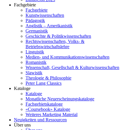
Fachgebiete
Fachgebiete
Kunstwissenschaften
Pädagogik
Anglistik – Amerikanistik
Germanistik
Geschichte & Politikwissenschaften
Rechtswissenschaften, Volks- &
Betriebswirtschaftslehre
Linguistik
Medien- und Kommunikationswissenschaften
Romanistik
Wissenschaft, Gesellschaft & Kulturwissenschaften
Slawistik
Theologie & Philosophie
Peter Lang Classics
Kataloge
Kataloge
Monatliche Neuerscheinungskataloge
Fachgebietskataloge
«Coursebook» Kataloge
Weiteres Marketing Material
Neuigkeiten und Ressourcen
Über uns