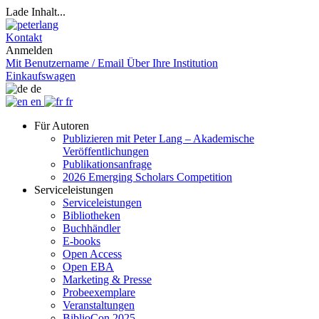
Lade Inhalt...
Kontakt
Anmelden
Mit Benutzername / Email
Über Ihre Institution
Einkaufswagen
de
en
fr
Für Autoren
Publizieren mit Peter Lang – Akademische
Veröffentlichungen
Publikationsanfrage
2026 Emerging Scholars Competition
Serviceleistungen
Serviceleistungen
Bibliotheken
Buchhändler
E-books
Open Access
Open EBA
Marketing & Presse
Probeexemplare
Veranstaltungen
BiblioCon 2025