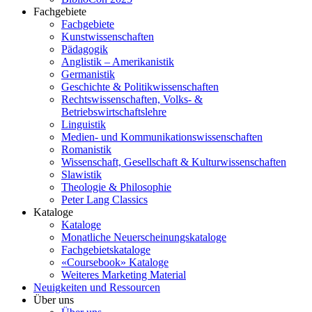
Fachgebiete
Fachgebiete
Kunstwissenschaften
Pädagogik
Anglistik – Amerikanistik
Germanistik
Geschichte & Politikwissenschaften
Rechtswissenschaften, Volks- &
Betriebswirtschaftslehre
Linguistik
Medien- und Kommunikationswissenschaften
Romanistik
Wissenschaft, Gesellschaft & Kulturwissenschaften
Slawistik
Theologie & Philosophie
Peter Lang Classics
Kataloge
Kataloge
Monatliche Neuerscheinungskataloge
Fachgebietskataloge
«Coursebook» Kataloge
Weiteres Marketing Material
Neuigkeiten und Ressourcen
Über uns