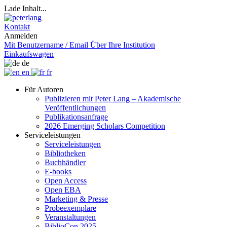
Lade Inhalt...
Kontakt
Anmelden
Mit Benutzername / Email
Über Ihre Institution
Einkaufswagen
de
en
fr
Für Autoren
Publizieren mit Peter Lang – Akademische
Veröffentlichungen
Publikationsanfrage
2026 Emerging Scholars Competition
Serviceleistungen
Serviceleistungen
Bibliotheken
Buchhändler
E-books
Open Access
Open EBA
Marketing & Presse
Probeexemplare
Veranstaltungen
BiblioCon 2025