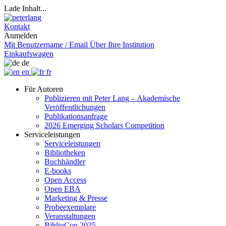
Lade Inhalt...
Kontakt
Anmelden
Mit Benutzername / Email
Über Ihre Institution
Einkaufswagen
de
en
fr
Für Autoren
Publizieren mit Peter Lang – Akademische
Veröffentlichungen
Publikationsanfrage
2026 Emerging Scholars Competition
Serviceleistungen
Serviceleistungen
Bibliotheken
Buchhändler
E-books
Open Access
Open EBA
Marketing & Presse
Probeexemplare
Veranstaltungen
BiblioCon 2025