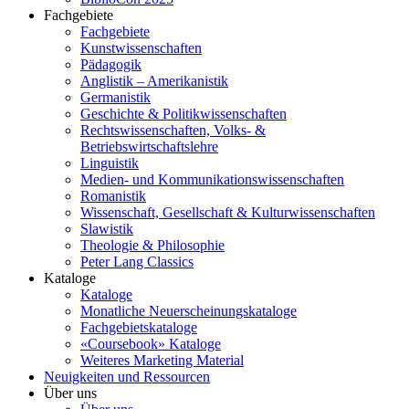
Fachgebiete
Fachgebiete
Kunstwissenschaften
Pädagogik
Anglistik – Amerikanistik
Germanistik
Geschichte & Politikwissenschaften
Rechtswissenschaften, Volks- &
Betriebswirtschaftslehre
Linguistik
Medien- und Kommunikationswissenschaften
Romanistik
Wissenschaft, Gesellschaft & Kulturwissenschaften
Slawistik
Theologie & Philosophie
Peter Lang Classics
Kataloge
Kataloge
Monatliche Neuerscheinungskataloge
Fachgebietskataloge
«Coursebook» Kataloge
Weiteres Marketing Material
Neuigkeiten und Ressourcen
Über uns