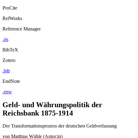
ProCite
RefWorks
Reference Manager
.ris
BibTeX
Zotero
.bib
EndNote
.enw
Geld- und Währungspolitik der
Reichsbank 1875-1914
Der Transformationsprozess der deutschen Geldverfassung
von
Matthias Wühle (Autor:in)