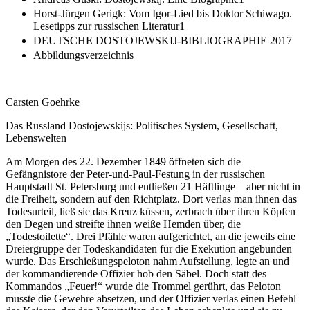
Horst-Jürgen Gerigk: Vom Igor-Lied bis Doktor Schiwago.
Lesetipps zur russischen Literatur1
DEUTSCHE DOSTOJEWSKIJ-BIBLIOGRAPHIE 2017
Abbildungsverzeichnis
Carsten Goehrke
Das Russland Dostojewskijs: Politisches System, Gesellschaft,
Lebenswelten
Am Morgen des 22. Dezember 1849 öffneten sich die
Gefängnistore der Peter-und-Paul-Festung in der russischen
Hauptstadt St. Petersburg und entließen 21 Häftlinge – aber nicht in
die Freiheit, sondern auf den Richtplatz. Dort verlas man ihnen das
Todesurteil, ließ sie das Kreuz küssen, zerbrach über ihren Köpfen
den Degen und streifte ihnen weiße Hemden über, die
„Todestoilette“. Drei Pfähle waren aufgerichtet, an die jeweils eine
Dreiergruppe der Todeskandidaten für die Exekution angebunden
wurde. Das Erschießungspeloton nahm Aufstellung, legte an und
der kommandierende Offizier hob den Säbel. Doch statt des
Kommandos „Feuer!“ wurde die Trommel gerührt, das Peloton
musste die Gewehre absetzen, und der Offizier verlas einen Befehl