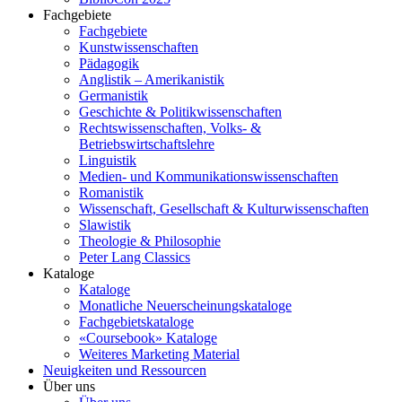
Fachgebiete
Fachgebiete
Kunstwissenschaften
Pädagogik
Anglistik – Amerikanistik
Germanistik
Geschichte & Politikwissenschaften
Rechtswissenschaften, Volks- &
Betriebswirtschaftslehre
Linguistik
Medien- und Kommunikationswissenschaften
Romanistik
Wissenschaft, Gesellschaft & Kulturwissenschaften
Slawistik
Theologie & Philosophie
Peter Lang Classics
Kataloge
Kataloge
Monatliche Neuerscheinungskataloge
Fachgebietskataloge
«Coursebook» Kataloge
Weiteres Marketing Material
Neuigkeiten und Ressourcen
Über uns