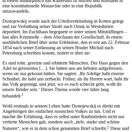
in einem Militärputsch das Kaisertum zu stürzen und Russland in
eine konstitutionelle Monarchie oder in eine Republik
umzuwandeln.
Dostojewskij wurde nach der Urteilsverkündung in Ketten gelegt
und zur Verbüßung seiner Strafe nach Omsk in Westsibirien
deportiert. Im Zuchthaus begegnete er unter seinen Mitsträflingen –
fast alles Kriminelle – dem Abschaum der Gesellschaft. In einem
ausführlichen Brief über seine Erlebnisse, den er erst am 22. Februar
1854 nach seiner Entlassung an seinen Bruder Michail nach
Petersburg schreiben konnte, notiert er über sie:
Es sind rohe, gereizte und erbitterte Menschen. Der Hass gegen den
Adel ist grenzenlos […]. Sie hätten uns am liebsten aufgefressen,
wenn sie nur gekonnt hätten. Sie sagten: ‚Ihr Adelige habt eiserne
Schnäbel, ihr habt uns zerhackt. Früher, als ihr Herren wart, habt ihr
das Volk gepeinigt, und jetzt, wo es euch schlecht geht, wollt ihr
unsere Brüder sein.‘ Dieses Thema wurde vier Jahre lang
1
behandelt.
Wohl erstmals in seinem Leben hatte Dostojewskij es direkt mit
Angehörigen des einfachen russischen Volkes zu tun. Und er
machte die Erfahrung, dass es selbst unter Raubmördern nicht nur
vertierte Menschen gab, sondern auch „tiefe, starke und schöne
2
Naturen“, wie er in dem schon genannten Brief schreibt.
Diese und