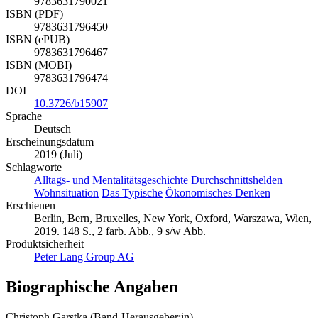
9783631790021
ISBN (PDF)
9783631796450
ISBN (ePUB)
9783631796467
ISBN (MOBI)
9783631796474
DOI
10.3726/b15907
Sprache
Deutsch
Erscheinungsdatum
2019 (Juli)
Schlagworte
Alltags- und Mentalitätsgeschichte
Durchschnittshelden
Wohnsituation
Das Typische
Ökonomisches Denken
Erschienen
Berlin, Bern, Bruxelles, New York, Oxford, Warszawa, Wien,
2019. 148 S., 2 farb. Abb., 9 s/w Abb.
Produktsicherheit
Peter Lang Group AG
Biographische Angaben
Christoph Garstka (Band-Herausgeber:in)