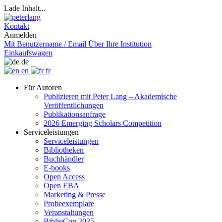
Lade Inhalt...
Kontakt
Anmelden
Mit Benutzername / Email
Über Ihre Institution
Einkaufswagen
de
en
fr
Für Autoren
Publizieren mit Peter Lang – Akademische
Veröffentlichungen
Publikationsanfrage
2026 Emerging Scholars Competition
Serviceleistungen
Serviceleistungen
Bibliotheken
Buchhändler
E-books
Open Access
Open EBA
Marketing & Presse
Probeexemplare
Veranstaltungen
BiblioCon 2025