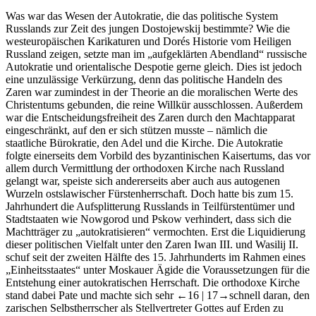
Was war das Wesen der Autokratie, die das politische System
Russlands zur Zeit des jungen Dostojewskij bestimmte? Wie die
westeuropäischen Karikaturen und Dorés
Historie vom Heiligen
Russland
zeigen, setzte man im „aufgeklärten Abendland“ russische
Autokratie und orientalische Despotie gerne gleich. Dies ist jedoch
eine unzulässige Verkürzung, denn das politische Handeln des
Zaren war zumindest in der Theorie an die moralischen Werte des
Christentums gebunden, die reine Willkür ausschlossen. Außerdem
war die Entscheidungsfreiheit des Zaren durch den Machtapparat
eingeschränkt, auf den er sich stützen musste – nämlich die
staatliche Bürokratie, den Adel und die Kirche. Die Autokratie
folgte einerseits dem Vorbild des byzantinischen Kaisertums, das vor
allem durch Vermittlung der orthodoxen Kirche nach Russland
gelangt war, speiste sich andererseits aber auch aus autogenen
Wurzeln ostslawischer Fürstenherrschaft. Doch hatte bis zum 15.
Jahrhundert die Aufsplitterung Russlands in Teilfürstentümer und
Stadtstaaten wie Nowgorod und Pskow verhindert, dass sich die
Machtträger zu „autokratisieren“ vermochten. Erst die Liquidierung
dieser politischen Vielfalt unter den Zaren Iwan III. und Wasilij II.
schuf seit der zweiten Hälfte des 15. Jahrhunderts im Rahmen eines
„Einheitsstaates“ unter Moskauer Ägide die Voraussetzungen für die
Entstehung einer autokratischen Herrschaft. Die orthodoxe Kirche
stand dabei Pate und machte sich sehr
←16 |
17→
schnell daran, den
zarischen Selbstherrscher als Stellvertreter Gottes auf Erden zu