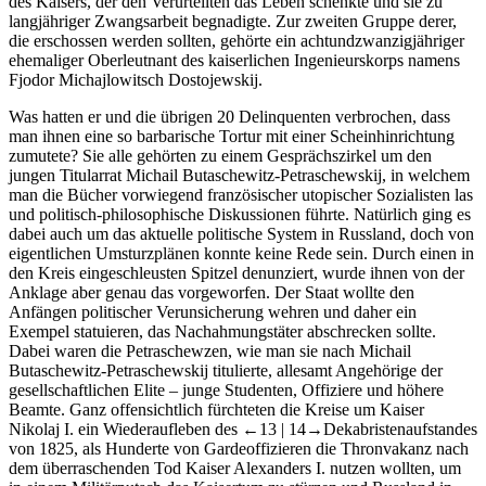
des Kaisers, der den Verurteilten das Leben schenkte und sie zu
langjähriger Zwangsarbeit begnadigte. Zur zweiten Gruppe derer,
die erschossen werden sollten, gehörte ein achtundzwanzigjähriger
ehemaliger Oberleutnant des kaiserlichen Ingenieurskorps namens
Fjodor Michajlowitsch Dostojewskij.
Was hatten er und die übrigen 20 Delinquenten verbrochen, dass
man ihnen eine so barbarische Tortur mit einer Scheinhinrichtung
zumutete? Sie alle gehörten zu einem Gesprächszirkel um den
jungen Titularrat Michail Butaschewitz-Petraschewskij, in welchem
man die Bücher vorwiegend französischer utopischer Sozialisten las
und politisch-philosophische Diskussionen führte. Natürlich ging es
dabei auch um das aktuelle politische System in Russland, doch von
eigentlichen Umsturzplänen konnte keine Rede sein. Durch einen in
den Kreis eingeschleusten Spitzel denunziert, wurde ihnen von der
Anklage aber genau das vorgeworfen. Der Staat wollte den
Anfängen politischer Verunsicherung wehren und daher ein
Exempel statuieren, das Nachahmungstäter abschrecken sollte.
Dabei waren die Petraschewzen, wie man sie nach Michail
Butaschewitz-Petraschewskij titulierte, allesamt Angehörige der
gesellschaftlichen Elite – junge Studenten, Offiziere und höhere
Beamte. Ganz offensichtlich fürchteten die Kreise um Kaiser
Nikolaj I. ein Wiederaufleben des
←13 |
14→
Dekabristenaufstandes
von 1825, als Hunderte von Gardeoffizieren die Thronvakanz nach
dem überraschenden Tod Kaiser Alexanders I. nutzen wollten, um