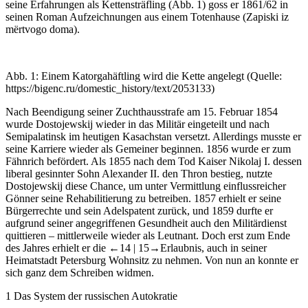
seine Erfahrungen als Kettensträfling (
Abb. 1
) goss er 1861/62 in
seinen Roman
Aufzeichnungen aus einem Totenhause (Zapiski iz
mërtvogo doma).
Abb. 1:
Einem Katorgahäftling wird die Kette angelegt (Quelle:
https://bigenc.ru/domestic_history/text/2053133
)
Nach Beendigung seiner Zuchthausstrafe am 15. Februar 1854
wurde Dostojewskij wieder in das Militär eingeteilt und nach
Semipalatinsk im heutigen Kasachstan versetzt. Allerdings musste er
seine Karriere wieder als Gemeiner beginnen. 1856 wurde er zum
Fähnrich befördert. Als 1855 nach dem Tod Kaiser Nikolaj I. dessen
liberal gesinnter Sohn Alexander II. den Thron bestieg, nutzte
Dostojewskij diese Chance, um unter Vermittlung einflussreicher
Gönner seine Rehabilitierung zu betreiben. 1857 erhielt er seine
Bürgerrechte und sein Adelspatent zurück, und 1859 durfte er
aufgrund seiner angegriffenen Gesundheit auch den Militärdienst
quittieren – mittlerweile wieder als Leutnant. Doch erst zum Ende
des Jahres erhielt er die
←14 |
15→
Erlaubnis, auch in seiner
Heimatstadt Petersburg Wohnsitz zu nehmen. Von nun an konnte er
sich ganz dem Schreiben widmen.
1
Das System der russischen Autokratie